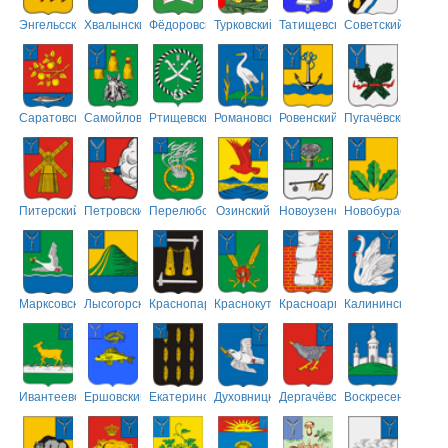
Энгельсский
Хвалынский
Фёдоровский
Турковский
Татищевский
Советский
Саратовский
Самойловский
Ртищевский
Романовский
Ровенский
Пугачёвский
Питерский
Петровский
Перелюбский
Озинский
Новоузенский
Новобурасский
Марксовский
Лысогорский
Краснопартизанский
Краснокутский
Красноармейский
Калининский
Ивантеевский
Ершовский
Екатериновский
Духовницкий
Дергачёвский
Воскресенский