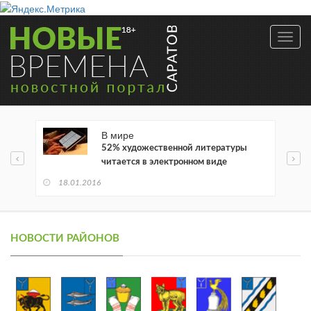
Toggl
navig
В мире
52% художественной литературы
читается в электронном виде
18.01.2016
НОВОСТИ РАЙОНОВ