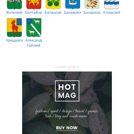
Вольский
Балтайский
Балашовский
Балаковский
Базарнокарабулакский
Аткарский
Аркадакский
Александрово-
Гайский
ADVERTISEMENT