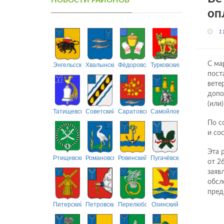
НОВОСТИ РАЙОНОВ
оп
1
Энгельсский
Хвалынский
Фёдоровский
Турковский
С ма
пост
вете
допо
(или
Татищевский
Советский
Саратовский
Самойловский
По с
и со
Эта 
Ртищевский
Романовский
Ровенский
Пугачёвский
от 2
заяв
обсл
пред
Питерский
Петровский
Перелюбский
Озинский