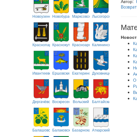
Автор:
Возврат
Новоузенский
Новобурасский
Марксовский
Лысогорский
Мате
Новост
К
Краснопартизанский
Краснокутский
Красноармейский
Калининский
К
К
К
Н
Ивантеевский
Ершовский
Екатериновский
Духовницкий
А
О
Р
В
К
Дергачёвский
Воскресенский
Вольский
Балтайский
Балашовский
Балаковский
Базарнокарабулакский
Аткарский