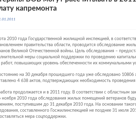
лату капремонта
1.01.2011
рта 2010 года Государственной жилищной инспекцией, в соответств
ановлением правительства области, проводится обследование жи
ранов Великой Отечественной войны. Цель обследования – предост
лнительной меры социальной поддержки по проведению капитальн
) работ, повышающих уровень обеспеченности их коммунальными у
остоянию на 30 декабря прошедшего года уже обследовано 1080
ставлено 4 638 актов, подтверждающих необходимость проведения
работа продолжается и в 2011 году. В соответствии с областным 
6 ноября 2010 года обследования жилых помещений ветеранов буду
лениям, поступившим до 31 декабря 2010 года. На основании таког
едования, составленного Госжилинспекцией не позднее 31 июля 201
оставляться мера соцподдержки.