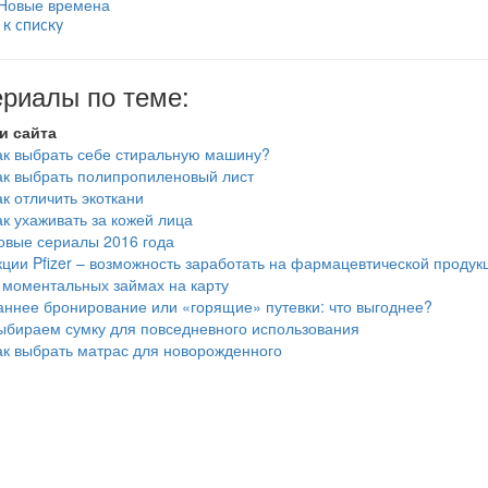
Новые времена
 к списку
риалы по теме:
и сайта
ак выбрать себе стиральную машину?
ак выбрать полипропиленовый лист
ак отличить экоткани
ак ухаживать за кожей лица
овые сериалы 2016 года
кции Pfizer – возможность заработать на фармацевтической продук
 моментальных займах на карту
аннее бронирование или «горящие» путевки: что выгоднее?
ыбираем сумку для повседневного использования
ак выбрать матрас для новорожденного