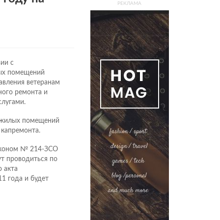
РЕКЛАМА
ии с
лых помещений
авления ветеранам
ого ремонта и
слугами.
6 жилых помещений
 капремонта.
законом № 214-ЗСО
т проводиться по
о акта
1 года и будет