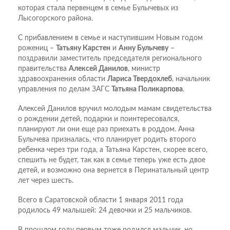
которая стала первенцем в семье Булычевых из
Лысогорского района.
С прибавлением в семье и наступившим Новым годом
рожениц –
Татьяну Карстен
и
Анну Булычеву
–
поздравили заместитель председателя регионального
правительства
Алексей Данилов
, министр
здравоохранения области
Лариса Тверд
охлеб
, начальник
управления по делам ЗАГС
Татьяна Поликарпова
.
Алексей Данилов вручил молодым мамам свидетельства
о рождении детей, подарки и поинтересовался,
планируют ли они еще раз приехать в роддом. Анна
Булычева призналась, что планирует родить второго
ребенка через три года, а Татьяна Карстен, скорее всего,
спешить не будет, так как в семье теперь уже есть двое
детей, и возможно она вернется в Перинатальный центр
лет через шесть.
Всего в Саратовской области 1 января 2011 года
родилось 49 малышей: 24 девочки и 25 мальчиков.