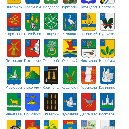
Энгельсский
Хвалынский
Фёдоровский
Турковский
Татищевский
Советский
Саратовский
Самойловский
Ртищевский
Романовский
Ровенский
Пугачёвский
Питерский
Петровский
Перелюбский
Озинский
Новоузенский
Новобурасский
Марксовский
Лысогорский
Краснопартизанский
Краснокутский
Красноармейский
Калининский
Ивантеевский
Ершовский
Екатериновский
Духовницкий
Дергачёвский
Воскресенский