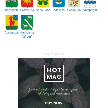
Вольский
Балтайский
Балашовский
Балаковский
Базарнокарабулакский
Аткарский
Аркадакский
Александрово-
Гайский
ADVERTISEMENT