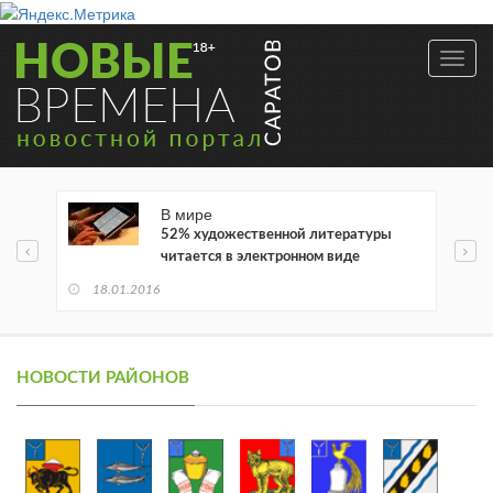
Toggl
navig
В мире
52% художественной литературы
читается в электронном виде
18.01.2016
НОВОСТИ РАЙОНОВ