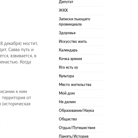
Депутат
ЖКХ
Записки пьющего
провинциала
Здоровье
Искусство жить
8 декабря) мостит,
дит. Савва путь и
Календарь
тся, взвивается, в
Кочка зрения
ненастью. Когда
Кто есть ху
Культура
Место жительства
писании к ним
Мой дом
– территория от
Не делим
 (историческая
Образование/Наука
Общество
.
Отдых/Путешествия
Память/История