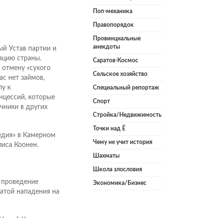
Поп-механика
Правопорядок
Провинциальные
анекдоты
ый Устав партии и
ацию страны.
Саратов-Космос
 отмену «сухого
Сельское хозяйство
ас нет займов,
лу к
Специальный репортаж
нцессий, которые
Спорт
чники в других
Стройка/Недвижимость
Точки над Ё
едия» в Камерном
Чему не учит история
лиса Коонен.
Шахматы
Школа злословия
 проведение
Экономика/Бизнес
атой нападения на