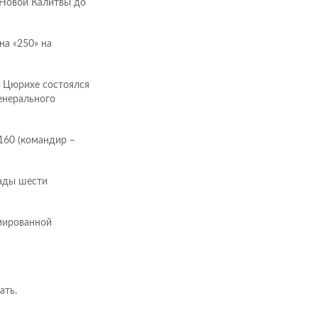
 Новой Калитвы до
на «250» на
В Цюрихе состоялся
енерального
160 (командир –
рады шести
мированной
ать.