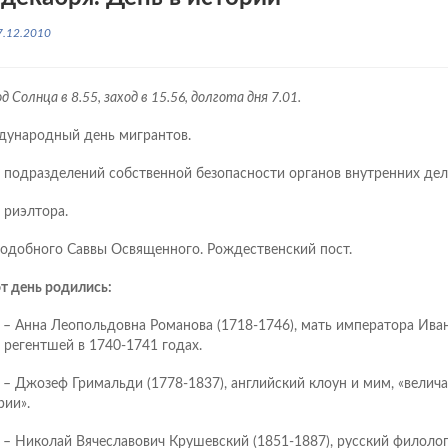
7.12.2010
д Солнца в 8.55, заход в 15.56, долгота дня 7.01.
ународный день мигрантов.
 подразделений собственной безопасности органов внутренних дел
 риэлтора.
одобного Саввы Освященного. Рождественский пост.
от день родились:
 – Анна Леопольдовна Романова (1718-1746), мать императора Иван
 регентшей в 1740-1741 годах.
 – Джозеф Гримальди (1778-1837), английский клоун и мим, «велич
рии».
 – Николай Вячеславович Крушевский (1851-1887), русский филолог