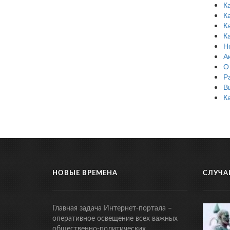
К
К
К
К
Н
А
О
Р
В
К
НОВЫЕ ВРЕМЕНА
СЛУЧА
Главная задача Интернет-портала –
оперативное освещение всех важных
общественно-политических,