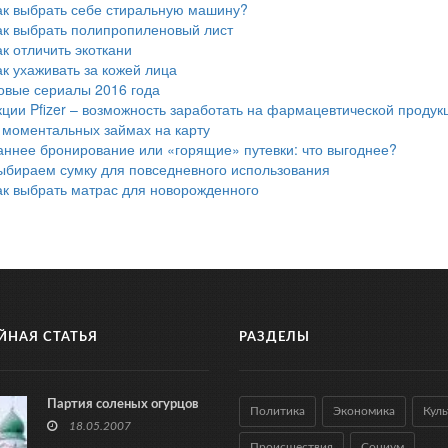
ак выбрать себе стиральную машину?
ак выбрать полипропиленовый лист
ак отличить экоткани
ак ухаживать за кожей лица
овые сериалы 2016 года
кции Pfizer – возможность заработать на фармацевтической продук
 моментальных займах на карту
аннее бронирование или «горящие» путевки: что выгоднее?
ыбираем сумку для повседневного использования
ак выбрать матрас для новорожденного
ЙНАЯ СТАТЬЯ
РАЗДЕЛЫ
Партия соленых огурцов
Политика
Экономика
Куль
18.05.2007
Происшествия
Социум