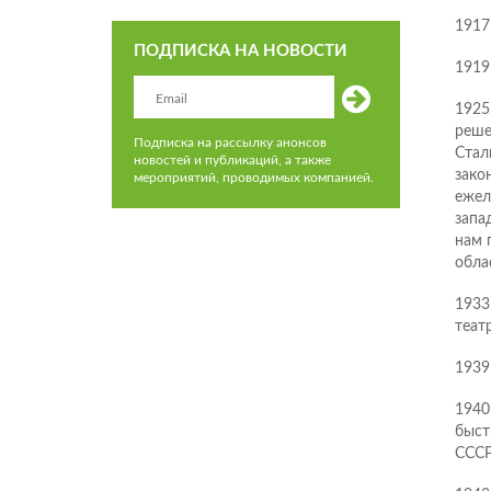
1917
ПОДПИСКА НА НОВОСТИ
1919
1925
реше
Подписка на рассылку анонсов
Стал
новостей и публикаций, а также
закон
мероприятий, проводимых компанией.
ежел
запа
нам 
обла
1933
теат
1939
1940
быст
СССР