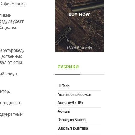
й фонологии.
тливый
ряд, лауреат
бщества.
ературовед,
бщественных
вал от отца.
РУБРИКИ
ий клоун,
Hi-Tech
ктор.
Авантюрный роман
 продюсер.
Автоклуб «НВ»
Афиша
 двукратный
Взгляд из Балтая
Власть/Политика