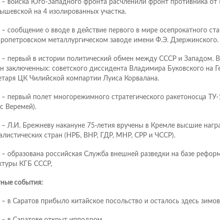
 – войска Юго-Западного фронта расчленили фронт противника от
ышевской на 4 изолированных участка.
 – сообщение о вводе в действие первого в мире осепрокатного ста
ропетровском металлургическом заводе имени Ф.Э. Дзержинского.
 – первый в истории политический обмен между СССР и Западом. 
н заключенных: советского диссидента Владимира Буковского на Г
етаря ЦК Чилийской компартии Луиса Корвалана.
 – первый полет многорежимного стратегического ракетоносца ТУ-
с Веремей).
 – Л.И. Брежневу накануне 75-летия вручены в Кремле высшие наг
алистических стран (НРБ, ВНР, ГДР, МНР, СРР и ЧССР).
 – образована российская Служба внешней разведки на базе рефор
ктуры КГБ СССР,
ные события:
 – в Саратов прибыло китайское посольство и осталось здесь зимов