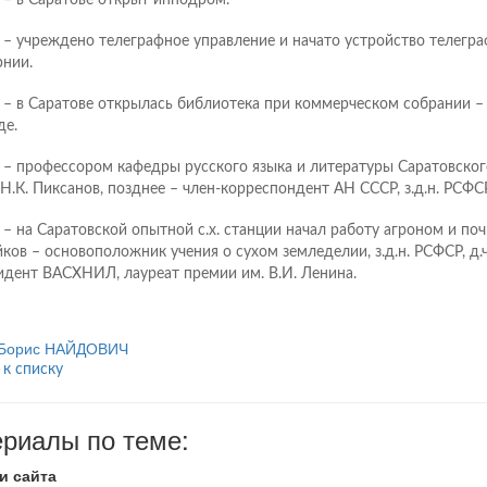
 – в Саратове открыт ипподром.
 – учреждено телеграфное управление и начато устройство телегра
рнии.
 – в Саратове открылась библиотека при коммерческом собрании – 
де.
 – профессором кафедры русского языка и литературы Саратовског
 Н.К. Пиксанов, позднее – член-корреспондент АН СССР, з.д.н. РСФСР
 – на Саратовской опытной с.х. станции начал работу агроном и по
йков – основоположник учения о сухом земледелии, з.д.н. РСФСР, д.ч
идент ВАСХНИЛ, лауреат премии им. В.И. Ленина.
Борис НАЙДОВИЧ
 к списку
риалы по теме:
и сайта