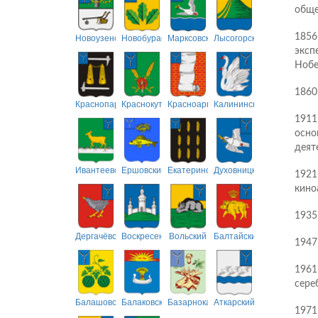
обще
Новоузенский
Новобурасский
Марксовский
Лысогорский
1856
эксп
Нобе
1860
Краснопартизанский
Краснокутский
Красноармейский
Калининский
1911
осно
деят
Ивантеевский
Ершовский
Екатериновский
Духовницкий
1921
кино
1935
Дергачёвский
Воскресенский
Вольский
Балтайский
1947
1961
сере
Балашовский
Балаковский
Базарнокарабулакский
Аткарский
1971