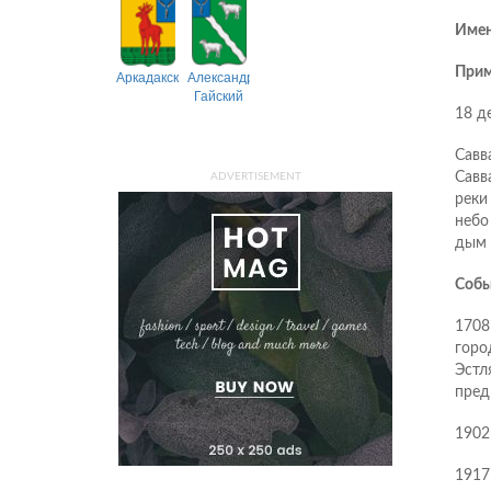
Имен
Прим
Аркадакский
Александрово-
Гайский
18 д
Савв
Савва
ADVERTISEMENT
реки
небо
дым 
Собы
1708
горо
Эстл
пред
1902
1917