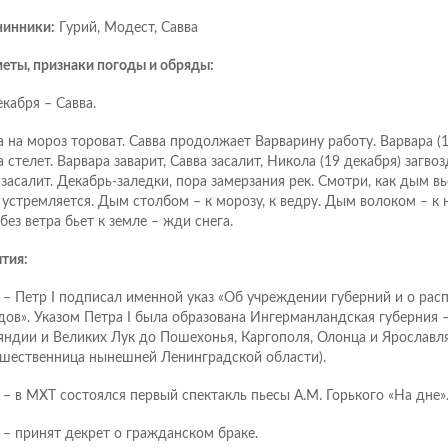
инники:
Гурий, Модест, Савва
еты, признаки погоды и обряды:
екабря – Савва.
а на мороз тороват. Савва продолжает Варварину работу. Варвара (1
 стелет. Варвара заварит, Савва засалит, Никола (19 декабря) загвоз
 засалит. Декабрь-заледки, пора замерзания рек. Смотри, как дым вье
 устремляется. Дым столбом – к морозу, к ведру. Дым волоком – к 
без ветра бьет к земле – жди снега.
тия:
 – Петр I подписал именной указ «Об учреждении губерний и о рас
дов». Указом Петра I была образована Ингерманландская губерния 
яндии и Великих Лук до Пошехонья, Каргополя, Олонца и Ярославля
шественница нынешней Ленинградской области).
 – в МХТ состоялся первый спектакль пьесы А.М. Горького «На дне»
 – принят декрет о гражданском браке.