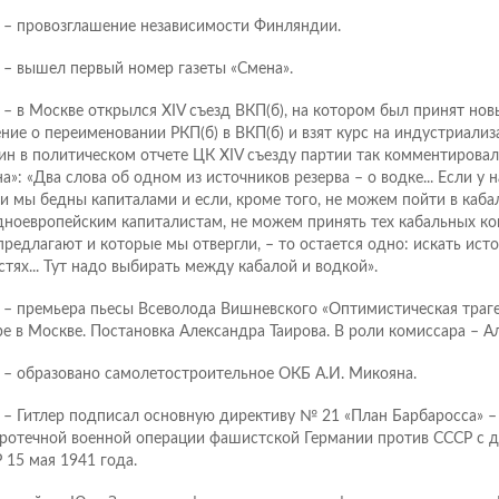
 – провозглашение независимости Финляндии.
 – вышел первый номер газеты «Смена».
 – в Москве открылся XIV съезд ВКП(б), на котором был принят нов
ние о переименовании РКП(б) в ВКП(б) и взят курс на индустриализ
ин в политическом отчете ЦК XIV съезду партии так комментировал
а»: «Два слова об одном из источников резерва – о водке... Если у н
и мы бедны капиталами и если, кроме того, не можем пойти в каба
дноевропейским капиталистам, не можем принять тех кабальных ко
предлагают и которые мы отвергли, – то остается одно: искать исто
стях... Тут надо выбирать между кабалой и водкой».
 – премьера пьесы Всеволода Вишневского «Оптимистическая траг
ре в Москве. Постановка Александра Таирова. В роли комиссара – А
 – образовано самолетостроительное ОКБ А.И. Микояна.
 – Гитлер подписал основную директиву № 21 «План Барбаросса» –
ротечной военной операции фашистской Германии против СССР с д
 15 мая 1941 года.