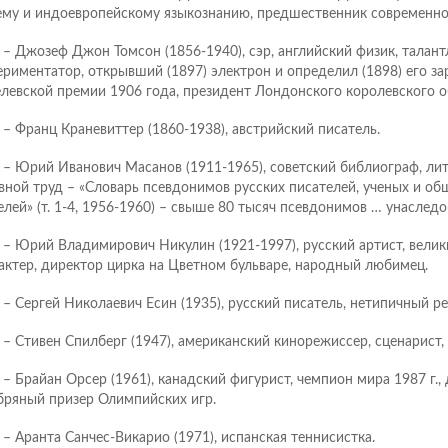
му и индоевропейскому языкознанию, предшественник современно
 – Джозеф Джон Томсон (1856-1940), сэр, английский физик, талан
ериментатор, открывший (1897) электрон и определил (1898) его за
левской премии 1906 года, президент Лондонского королевского о
 – Франц Краневиттер (1860-1938), австрийский писатель.
 – Юрий Иванович Масанов (1911-1965), советский библиограф, лит
вной труд – «Словарь псевдонимов русских писателей, ученых и о
елей» (т. 1-4, 1956-1960) – свыше 80 тысяч псевдонимов … унаследо
 – Юрий Владимирович Никулин (1921-1997), русский артист, велик
актер, директор цирка на Цветном бульваре, народный любимец.
 – Сергей Николаевич Есин (1935), русский писатель, нетипичный ре
 – Стивен Спилберг (1947), американский кинорежиссер, сценарист,
 – Брайан Орсер (1961), канадский фигурист, чемпион мира 1987 г.,
бряный призер Олимпийских игр.
 – Аранта Санчес-Викарио (1971), испанская теннисистка.