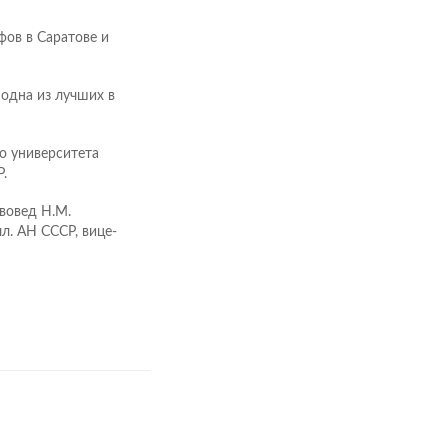
фов в Саратове и
одна из лучших в
о университета
.
чвовед Н.М.
л. АН СССР, вице-