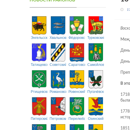
НОВОСТИ РАЙОНОВ
1
Восхо
Энгельсский
Хвалынский
Фёдоровский
Турковский
Межд
День
День
Татищевский
Советский
Саратовский
Самойловский
Преп
В эт
Ртищевский
Романовский
Ровенский
Пугачёвский
1718
была
1778
исто
Питерский
Петровский
Перелюбский
Озинский
1851