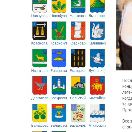
Новоузенский
Новобурасский
Марксовский
Лысогорский
Краснопартизанский
Краснокутский
Красноармейский
Калининский
Ивантеевский
Ершовский
Екатериновский
Духовницкий
Посл
конц
леге
Дергачёвский
Воскресенский
Вольский
Балтайский
когд
танц
Прод
Все 
Балашовский
Балаковский
Базарнокарабулакский
Аткарский
спон