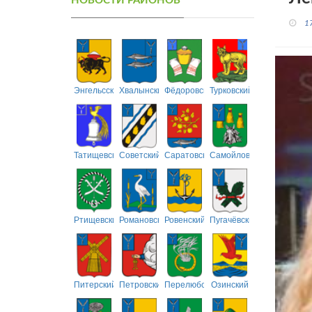
НОВОСТИ РАЙОНОВ
1
Энгельсский
Хвалынский
Фёдоровский
Турковский
Татищевский
Советский
Саратовский
Самойловский
Ртищевский
Романовский
Ровенский
Пугачёвский
Питерский
Петровский
Перелюбский
Озинский