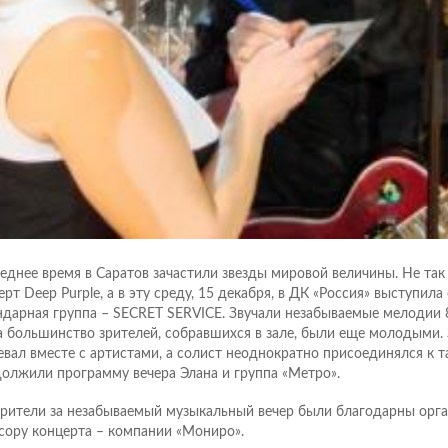
еднее время в Саратов зачастили звезды мировой величины. Не та
ерт Deep Purple, а в эту среду, 15 декабря, в ДК «Россия» выступила
ндарная группа – SECRET SERVICE. Звучали незабываемые мелодии 8
а большинство зрителей, собравшихся в зале, были еще молодыми. 
евал вместе с артистами, а солист неоднократно присоединялся к 
олжили программу вечера Элана и группа «Метро».
зрители за незабываемый музыкальный вечер были благодарны орга
сору концерта – компании «Мониро».