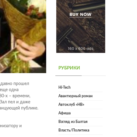
РУБРИКИ
к давно прошел
Hi-Tech
 еще одна
0-х – времени,
Авантюрный роман
Зал пел и даже
Автоклуб «НВ»
танцующей публике.
Афиша
Взгляд из Балтая
низатору и
Власть/Политика