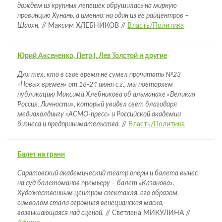
дождем из крупных лепешек обрушилась на мирную
провинцию Хунань, а именно: на один из ее райцентров –
Шаоян.
// Максим ХЛЕБНИКОВ //
Власть/Политика
Юрий Аксененко, Петр I, Лев Толстой и другие
Для тех, кто в свое время не сумел прочитать №23
«Новых времен» от 18-24 июня с.г., мы повторяем
публикацию Максима Хлебникова об альманахе «Великая
Россия. Личности», который увидел свет благодаря
медиахолдингу «АСМО-пресс» и Российской академии
бизнеса и предпринимательства.
//
Власть/Политика
Балет на грани
Саратовский академический театр оперы и балета вынес
на суд балетоманов премьеру – балет «Казанова».
Художественным центром спектакля, его образом,
символом стала огромная венецианская маска,
возвышающаяся над сценой.
// Светлана МИКУЛИНА //