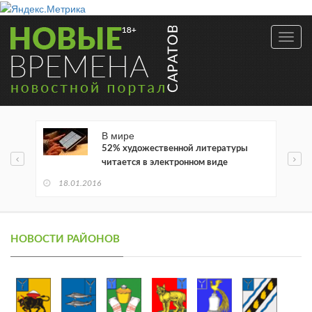
Toggl
navig
В мире
52% художественной литературы
читается в электронном виде
18.01.2016
НОВОСТИ РАЙОНОВ