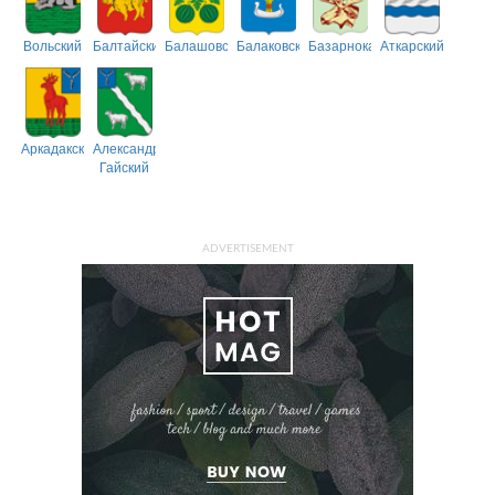
Вольский
Балтайский
Балашовский
Балаковский
Базарнокарабулакский
Аткарский
Аркадакский
Александрово-
Гайский
ADVERTISEMENT