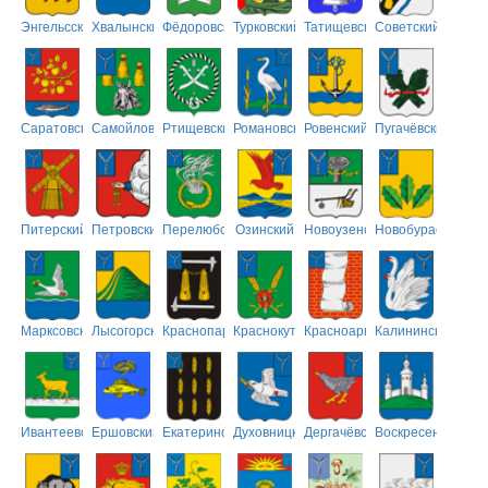
Энгельсский
Хвалынский
Фёдоровский
Турковский
Татищевский
Советский
Саратовский
Самойловский
Ртищевский
Романовский
Ровенский
Пугачёвский
Питерский
Петровский
Перелюбский
Озинский
Новоузенский
Новобурасский
Марксовский
Лысогорский
Краснопартизанский
Краснокутский
Красноармейский
Калининский
Ивантеевский
Ершовский
Екатериновский
Духовницкий
Дергачёвский
Воскресенский