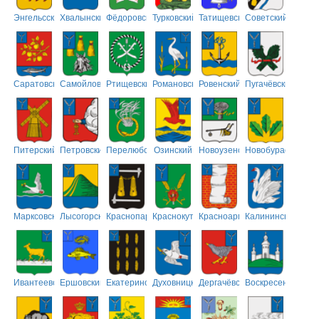
Энгельсский
Хвалынский
Фёдоровский
Турковский
Татищевский
Советский
Саратовский
Самойловский
Ртищевский
Романовский
Ровенский
Пугачёвский
Питерский
Петровский
Перелюбский
Озинский
Новоузенский
Новобурасский
Марксовский
Лысогорский
Краснопартизанский
Краснокутский
Красноармейский
Калининский
Ивантеевский
Ершовский
Екатериновский
Духовницкий
Дергачёвский
Воскресенский