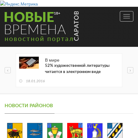
Toggl
navig
В мире
52% художественной литературы
читается в электронном виде
18.01.2016
НОВОСТИ РАЙОНОВ