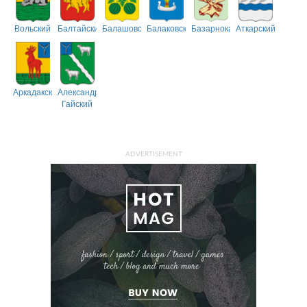
Вольский
Балтайский
Балашовский
Балаковский
Базарнокарабулакский
Аткарский
Аркадакский
Александрово-
Гайский
ADVERTISEMENT