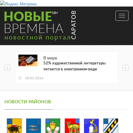
Toggl
navig
В мире
52% художественной литературы
читается в электронном виде
18.01.2016
НОВОСТИ РАЙОНОВ