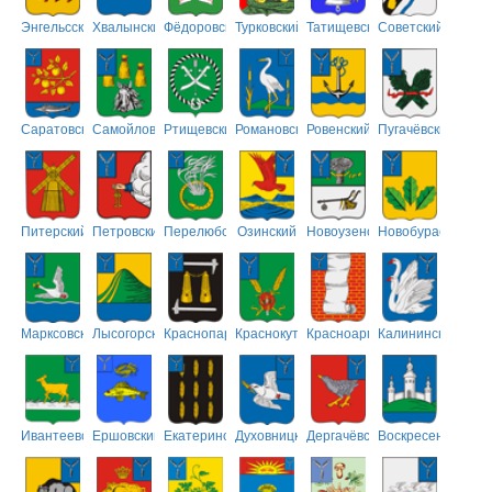
Энгельсский
Хвалынский
Фёдоровский
Турковский
Татищевский
Советский
Саратовский
Самойловский
Ртищевский
Романовский
Ровенский
Пугачёвский
Питерский
Петровский
Перелюбский
Озинский
Новоузенский
Новобурасский
Марксовский
Лысогорский
Краснопартизанский
Краснокутский
Красноармейский
Калининский
Ивантеевский
Ершовский
Екатериновский
Духовницкий
Дергачёвский
Воскресенский