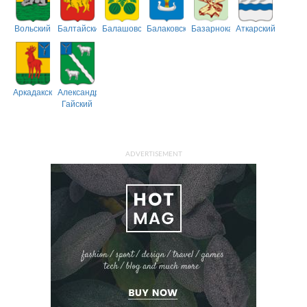
Вольский
Балтайский
Балашовский
Балаковский
Базарнокарабулакский
Аткарский
Аркадакский
Александрово-
Гайский
ADVERTISEMENT