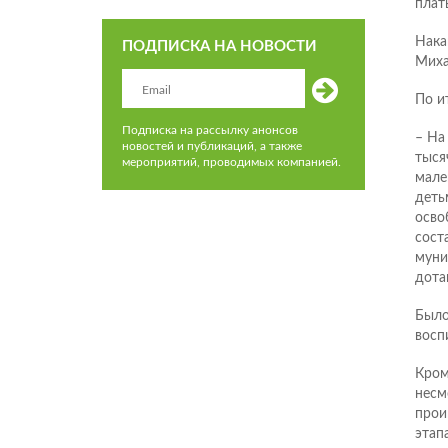
плат
Нака
ПОДПИСКА НА НОВОСТИ
Миха
По и
Подписка на рассылку анонсов
– На
новостей и публикаций, а также
тыся
мероприятий, проводимых компанией.
мале
деть
осво
сост
муни
дота
Было
восп
Кром
несм
прои
этап