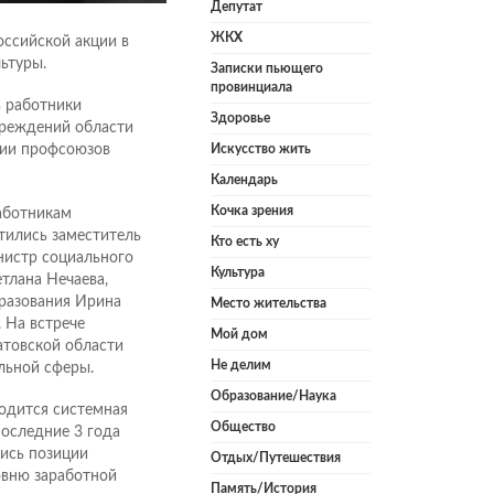
Депутат
ЖКХ
оссийской акции в
ьтуры.
Записки пьющего
провинциала
ь работники
Здоровье
чреждений области
Искусство жить
ции профсоюзов
Календарь
Кочка зрения
аботникам
тились заместитель
Кто есть ху
нистр социального
Культура
тлана Нечаева,
разования Ирина
Место жительства
 На встрече
Мой дом
атовской области
Не делим
льной сферы.
Образование/Наука
одится системная
Общество
оследние 3 года
лись позиции
Отдых/Путешествия
овню заработной
Память/История