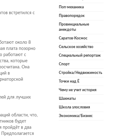
Поп-механика
тов встретился с
Правопорядок
Провинциальные
анекдоты
Саратов-Космос
ботают около 8
Сельское хозяйство
ая плата позорно
о работают с
Специальный репортаж
тва, которые
Спорт
росчитана. Она
Стройка/Недвижимость
ций в
ернаторской
Точки над Ё
Чему не учит история
лей для лучших
Шахматы
Школа злословия
ций области, что,
Экономика/Бизнес
тников будет
я пройдёт в два
. Предполагается