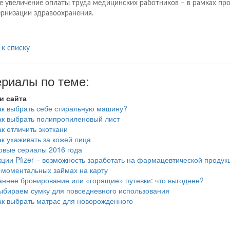
е увеличение оплаты труда медицинских работников – в рамках пр
рнизации здравоохранения.
 к списку
риалы по теме:
и сайта
ак выбрать себе стиральную машину?
ак выбрать полипропиленовый лист
ак отличить экоткани
ак ухаживать за кожей лица
овые сериалы 2016 года
кции Pfizer – возможность заработать на фармацевтической продук
 моментальных займах на карту
аннее бронирование или «горящие» путевки: что выгоднее?
ыбираем сумку для повседневного использования
ак выбрать матрас для новорожденного