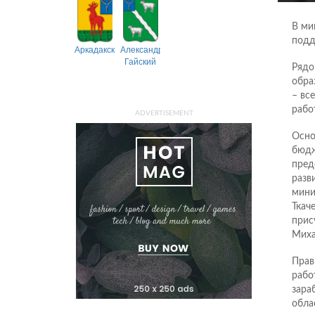
В ми
подд
Аркадакский
Александрово-
Гайский
Рядо
обра
– вс
рабо
ADVERTISEMENT
Осно
бюдж
пред
разв
мини
Ткач
прис
Миха
Прав
рабо
зара
обла