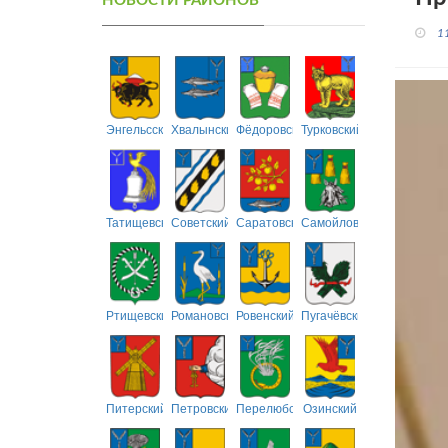
НОВОСТИ РАЙОНОВ
1
Энгельсский
Хвалынский
Фёдоровский
Турковский
Татищевский
Советский
Саратовский
Самойловский
Ртищевский
Романовский
Ровенский
Пугачёвский
Питерский
Петровский
Перелюбский
Озинский