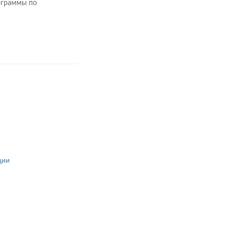
ограммы по
ции