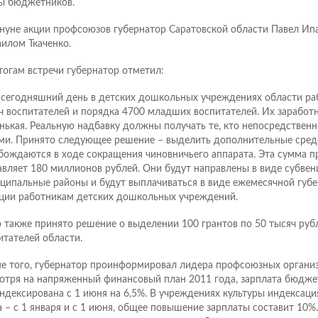
ы бюджетников.
нуне акции профсоюзов губернатор Саратовской области Павел Ипа
илом Ткаченко.
тогам встречи губернатор отметил:
 сегодняшний день в детских дошкольных учреждениях области ра
ч воспитателей и порядка 4700 младших воспитателей. Их заработн
нькая. Реальную надбавку должны получать те, кто непосредственн
ми. Принято следующее решение – выделить дополнительные средс
бождаются в ходе сокращения чиновничьего аппарата. Эта сумма п
авляет 180 миллионов рублей. Они будут направлены в виде субвен
ципальные районы и будут выплачиваться в виде ежемесячной губ
ции работникам детских дошкольных учреждений.
 также принято решение о выделении 100 грантов по 50 тысяч руб
итателей области.
е того, губернатор проинформировал лидера профсоюзных организа
отря на напряженный финансовый план 2011 года, зарплата бюдже
ндексирована с 1 июня на 6,5%. В учреждениях культуры индексаци
а – с 1 января и с 1 июня, общее повышение зарплаты составит 10%