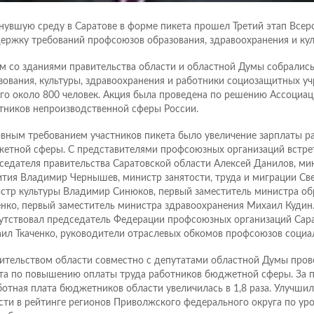
нувшую среду в Саратове в форме пикета прошел Третий этап Всер
ержку требований профсоюзов образования, здравоохранения и кул
м со зданиями правительства области и областной Думы собралис
зования, культуры, здравоохранения и работники социозащитных у
его около 800 человек. Акция была проведена по решению Ассоциа
тников непроизводственной сферы России.
вным требованием участников пикета было увеличение зарплаты р
етной сферы. С представителями профсоюзных организаций встре
седателя правительства Саратовской области Алексей Данилов, ми
ития Владимир Чернышев, министр занятости, труда и миграции Све
стр культуры Владимир Синюков, первый заместитель министра об
енко, первый заместитель министра здравоохранения Михаил Кудин.
утствовал председатель Федерации профсоюзных организаций Сар
ил Ткаченко, руководители отраслевых обкомов профсоюзов социа
ительством области совместно с депутатами областной Думы пров
та по повышению оплаты труда работников бюджетной сферы. За п
ботная плата бюджетников области увеличилась в 1,8 раза. Улучши
сти в рейтинге регионов Приволжского федерального округа по ур