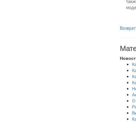
такж
моде
Возврат
Мате
Новост
К
К
К
К
Н
А
О
Р
В
К