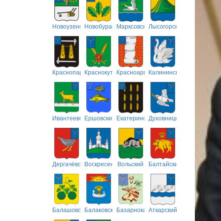
Новоузенский
Новобурасский
Марксовский
Лысогорский
Краснопартизанский
Краснокутский
Красноармейский
Калининский
Ивантеевский
Ершовский
Екатериновский
Духовницкий
Дергачёвский
Воскресенский
Вольский
Балтайский
Балашовский
Балаковский
Базарнокарабулакский
Аткарский