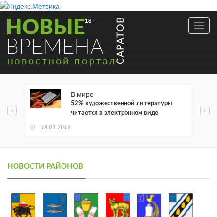
Toggl
navig
В мире
52% художественной литературы
читается в электронном виде
18.01.2016
НОВОСТИ РАЙОНОВ