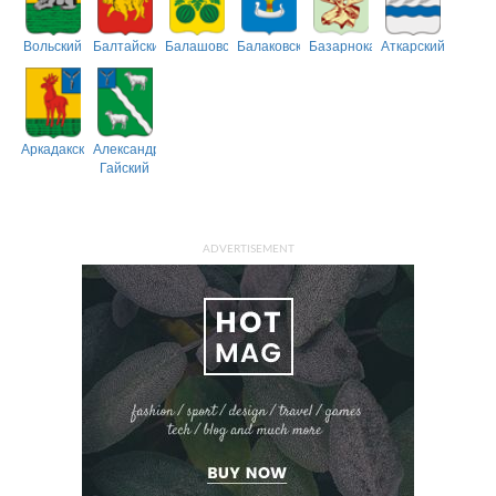
Вольский
Балтайский
Балашовский
Балаковский
Базарнокарабулакский
Аткарский
Аркадакский
Александрово-
Гайский
ADVERTISEMENT