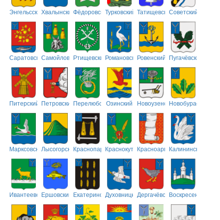
Энгельсский
Хвалынский
Фёдоровский
Турковский
Татищевский
Советский
Саратовский
Самойловский
Ртищевский
Романовский
Ровенский
Пугачёвский
Питерский
Петровский
Перелюбский
Озинский
Новоузенский
Новобурасский
Марксовский
Лысогорский
Краснопартизанский
Краснокутский
Красноармейский
Калининский
Ивантеевский
Ершовский
Екатериновский
Духовницкий
Дергачёвский
Воскресенский