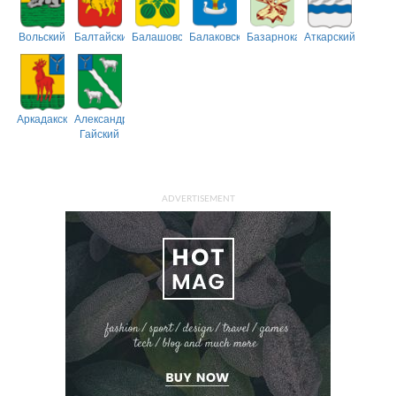
Вольский
Балтайский
Балашовский
Балаковский
Базарнокарабулакский
Аткарский
Аркадакский
Александрово-
Гайский
ADVERTISEMENT