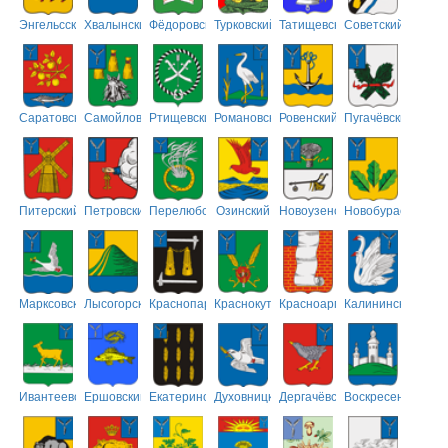
Энгельсский
Хвалынский
Фёдоровский
Турковский
Татищевский
Советский
Саратовский
Самойловский
Ртищевский
Романовский
Ровенский
Пугачёвский
Питерский
Петровский
Перелюбский
Озинский
Новоузенский
Новобурасский
Марксовский
Лысогорский
Краснопартизанский
Краснокутский
Красноармейский
Калининский
Ивантеевский
Ершовский
Екатериновский
Духовницкий
Дергачёвский
Воскресенский