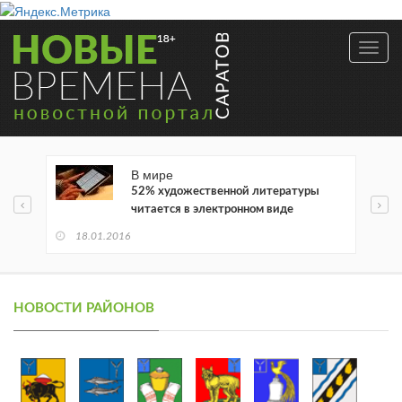
Toggl
navig
В мире
52% художественной литературы
читается в электронном виде
18.01.2016
НОВОСТИ РАЙОНОВ