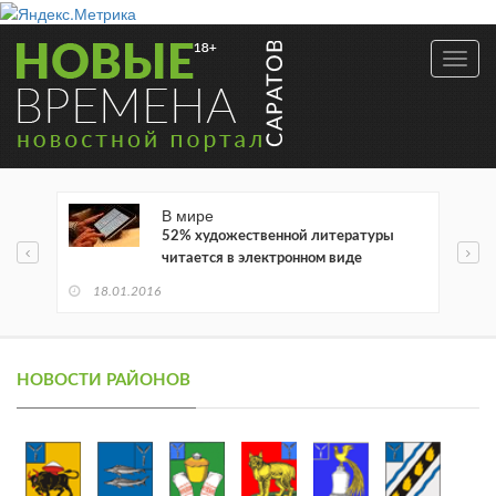
Toggl
navig
В мире
52% художественной литературы
читается в электронном виде
18.01.2016
НОВОСТИ РАЙОНОВ