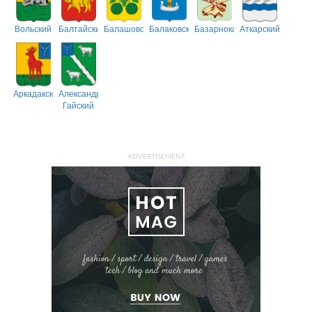
Вольский
Балтайский
Балашовский
Балаковский
Базарнокарабулакский
Аткарский
Аркадакский
Александрово-
Гайский
ADVERTISEMENT