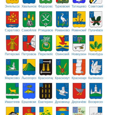
Энгельсский
Хвалынский
Фёдоровский
Турковский
Татищевский
Советский
Саратовский
Самойловский
Ртищевский
Романовский
Ровенский
Пугачёвский
Питерский
Петровский
Перелюбский
Озинский
Новоузенский
Новобурасский
Марксовский
Лысогорский
Краснопартизанский
Краснокутский
Красноармейский
Калининский
Ивантеевский
Ершовский
Екатериновский
Духовницкий
Дергачёвский
Воскресенский