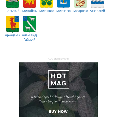
Вольский
Балтайский
Балашовский
Балаковский
Базарнокарабулакский
Аткарский
Аркадакский
Александрово-
Гайский
ADVERTISEMENT