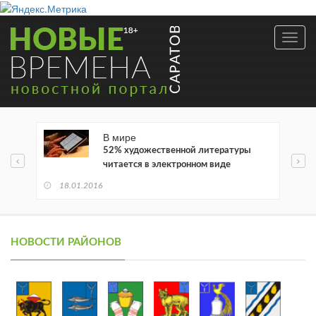
Toggl
navig
В мире
52% художественной литературы
читается в электронном виде
18.01.2016
НОВОСТИ РАЙОНОВ