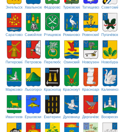
Энгельсский
Хвалынский
Фёдоровский
Турковский
Татищевский
Советский
Саратовский
Самойловский
Ртищевский
Романовский
Ровенский
Пугачёвский
Питерский
Петровский
Перелюбский
Озинский
Новоузенский
Новобурасский
Марксовский
Лысогорский
Краснопартизанский
Краснокутский
Красноармейский
Калининский
Ивантеевский
Ершовский
Екатериновский
Духовницкий
Дергачёвский
Воскресенский