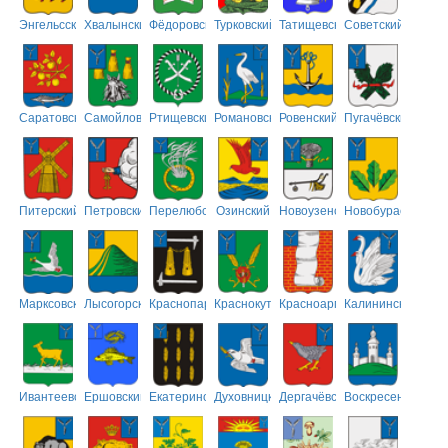
Энгельсский
Хвалынский
Фёдоровский
Турковский
Татищевский
Советский
Саратовский
Самойловский
Ртищевский
Романовский
Ровенский
Пугачёвский
Питерский
Петровский
Перелюбский
Озинский
Новоузенский
Новобурасский
Марксовский
Лысогорский
Краснопартизанский
Краснокутский
Красноармейский
Калининский
Ивантеевский
Ершовский
Екатериновский
Духовницкий
Дергачёвский
Воскресенский