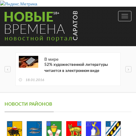
Toggl
navig
В мире
52% художественной литературы
читается в электронном виде
18.01.2016
НОВОСТИ РАЙОНОВ