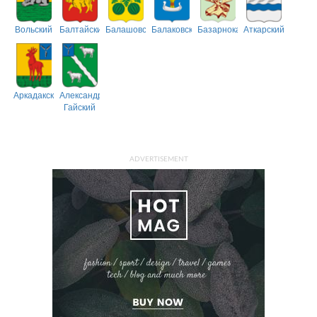
Вольский
Балтайский
Балашовский
Балаковский
Базарнокарабулакский
Аткарский
Аркадакский
Александрово-
Гайский
ADVERTISEMENT