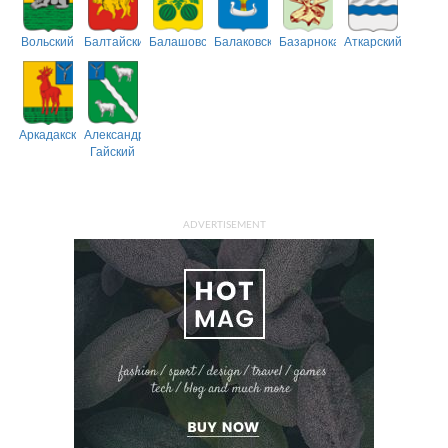
Вольский
Балтайский
Балашовский
Балаковский
Базарнокарабулакский
Аткарский
Аркадакский
Александрово-
Гайский
ADVERTISEMENT