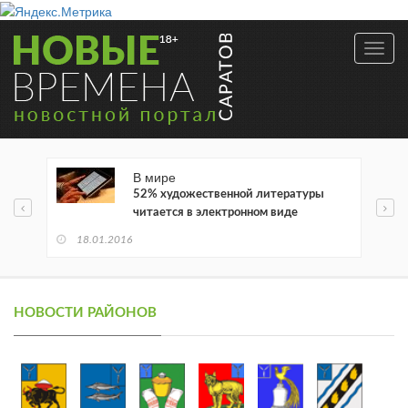
Toggl
navig
В мире
52% художественной литературы
читается в электронном виде
18.01.2016
НОВОСТИ РАЙОНОВ