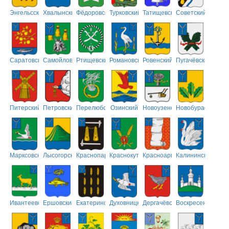
Энгельсский
Хвалынский
Фёдоровский
Турковский
Татищевский
Советский
Саратовский
Самойловский
Ртищевский
Романовский
Ровенский
Пугачёвский
Питерский
Петровский
Перелюбский
Озинский
Новоузенский
Новобурасский
Марксовский
Лысогорский
Краснопартизанский
Краснокутский
Красноармейский
Калининский
Ивантеевский
Ершовский
Екатериновский
Духовницкий
Дергачёвский
Воскресенский