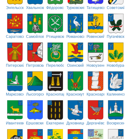
Энгельсский
Хвалынский
Фёдоровский
Турковский
Татищевский
Советский
Саратовский
Самойловский
Ртищевский
Романовский
Ровенский
Пугачёвский
Питерский
Петровский
Перелюбский
Озинский
Новоузенский
Новобурасский
Марксовский
Лысогорский
Краснопартизанский
Краснокутский
Красноармейский
Калининский
Ивантеевский
Ершовский
Екатериновский
Духовницкий
Дергачёвский
Воскресенский