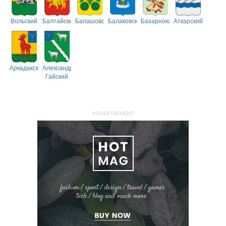
Вольский
Балтайский
Балашовский
Балаковский
Базарнокарабулакский
Аткарский
Аркадакский
Александрово-
Гайский
ADVERTISEMENT