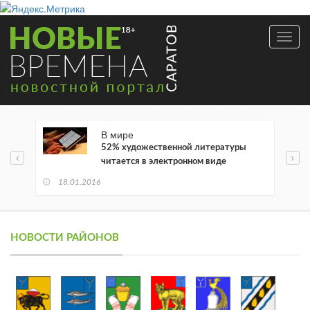
Toggl
navig
В мире
52% художественной литературы
читается в электронном виде
18.01.2016
НОВОСТИ РАЙОНОВ