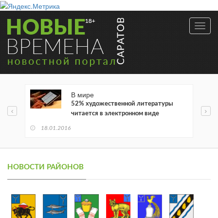
Toggl
navig
В мире
52% художественной литературы
читается в электронном виде
18.01.2016
НОВОСТИ РАЙОНОВ