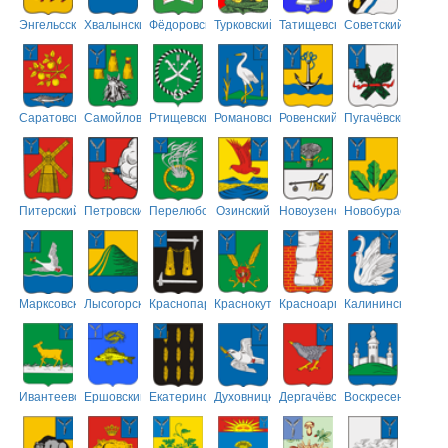
Энгельсский
Хвалынский
Фёдоровский
Турковский
Татищевский
Советский
Саратовский
Самойловский
Ртищевский
Романовский
Ровенский
Пугачёвский
Питерский
Петровский
Перелюбский
Озинский
Новоузенский
Новобурасский
Марксовский
Лысогорский
Краснопартизанский
Краснокутский
Красноармейский
Калининский
Ивантеевский
Ершовский
Екатериновский
Духовницкий
Дергачёвский
Воскресенский