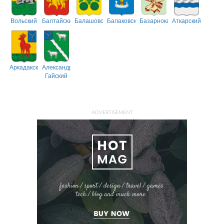
Вольский
Балтайский
Балашовский
Балаковский
Базарнокарабулакский
Аткарский
Аркадакский
Александрово-
Гайский
ADVERTISEMENT