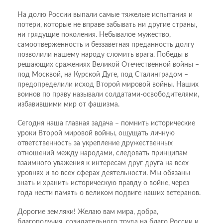
На долю России выпали самые тяжелые испытания и
потери, которые не вправе забывать ни другие страны,
ни грядущие поколения. Небывалое мужество,
самоотверженность и беззаветная преданность долгу
позволили нашему народу сломить врага. Победы в
решающих сражениях Великой Отечественной войны –
под Москвой, на Курской Дуге, под Сталинградом –
предопределили исход Второй мировой войны. Наших
воинов по праву называли солдатами-освободителями,
избавившими мир от фашизма.
Сегодня наша главная задача – помнить исторические
уроки Второй мировой войны, ощущать личную
ответственность за укрепление дружественных
отношений между народами, следовать принципам
взаимного уважения к интересам друг друга на всех
уровнях и во всех сферах деятельности. Мы обязаны
знать и хранить историческую правду о войне, через
года нести память о великом подвиге наших ветеранов.
Дорогие земляки! Желаю вам мира, добра,
благополучия, созидательного труда на благо России и