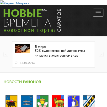
Toggl
navig
В мире
52% художественной литературы
читается в электронном виде
18.01.2016
НОВОСТИ РАЙОНОВ