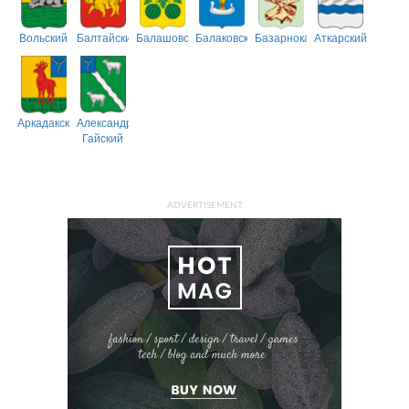
Вольский
Балтайский
Балашовский
Балаковский
Базарнокарабулакский
Аткарский
Аркадакский
Александрово-
Гайский
ADVERTISEMENT