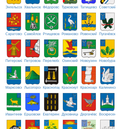
Энгельсский
Хвалынский
Фёдоровский
Турковский
Татищевский
Советский
Саратовский
Самойловский
Ртищевский
Романовский
Ровенский
Пугачёвский
Питерский
Петровский
Перелюбский
Озинский
Новоузенский
Новобурасский
Марксовский
Лысогорский
Краснопартизанский
Краснокутский
Красноармейский
Калининский
Ивантеевский
Ершовский
Екатериновский
Духовницкий
Дергачёвский
Воскресенский