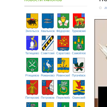
НОВОСТИ РАЙОНОВ
2
Энгельсский
Хвалынский
Фёдоровский
Турковский
Татищевский
Советский
Саратовский
Самойловский
Ртищевский
Романовский
Ровенский
Пугачёвский
Питерский
Петровский
Перелюбский
Озинский