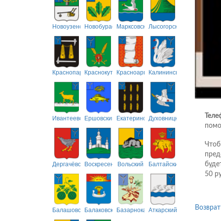
Новоузенский
Новобурасский
Марксовский
Лысогорский
Краснопартизанский
Краснокутский
Красноармейский
Калининский
Теле
Ивантеевский
Ершовский
Екатериновский
Духовницкий
помо
Чтоб
пред
Дергачёвский
Воскресенский
Вольский
Балтайский
буде
50 р
Возврат
Балашовский
Балаковский
Базарнокарабулакский
Аткарский