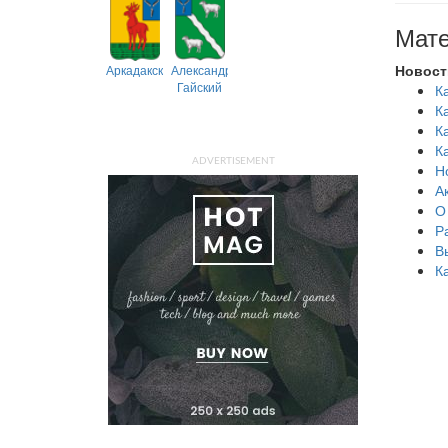
Мате
Новост
Аркадакский
Александрово-
Гайский
К
К
К
К
ADVERTISEMENT
Н
А
О
Р
В
К