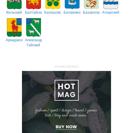
Вольский
Балтайский
Балашовский
Балаковский
Базарнокарабулакский
Аткарский
Аркадакский
Александрово-
Гайский
ADVERTISEMENT