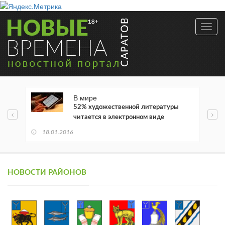
Toggl
navig
В мире
52% художественной литературы
читается в электронном виде
18.01.2016
НОВОСТИ РАЙОНОВ