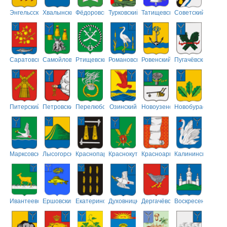
Энгельсский
Хвалынский
Фёдоровский
Турковский
Татищевский
Советский
Саратовский
Самойловский
Ртищевский
Романовский
Ровенский
Пугачёвский
Питерский
Петровский
Перелюбский
Озинский
Новоузенский
Новобурасский
Марксовский
Лысогорский
Краснопартизанский
Краснокутский
Красноармейский
Калининский
Ивантеевский
Ершовский
Екатериновский
Духовницкий
Дергачёвский
Воскресенский