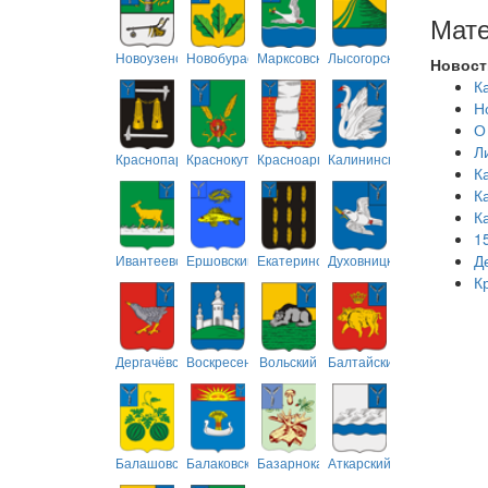
Мате
Новоузенский
Новобурасский
Марксовский
Лысогорский
Новост
К
Н
О
Л
Краснопартизанский
Краснокутский
Красноармейский
Калининский
К
К
К
1
Д
Ивантеевский
Ершовский
Екатериновский
Духовницкий
К
Дергачёвский
Воскресенский
Вольский
Балтайский
Балашовский
Балаковский
Базарнокарабулакский
Аткарский