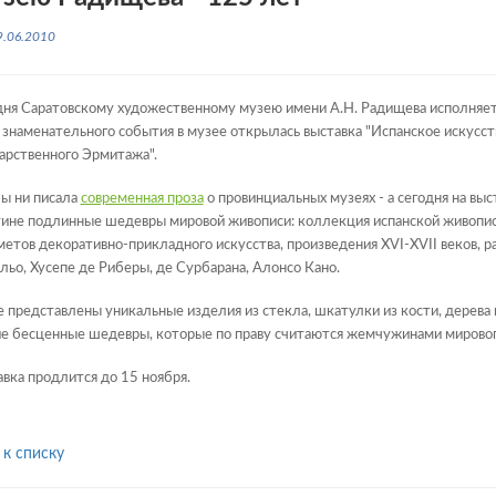
9.06.2010
ня Саратовскому художественному музею имени А.Н. Радищева исполняетс
 знаменательного события в музее открылась выставка "Испанское искусст
арственного Эрмитажа".
ы ни писала
современная проза
о провинциальных музеях - а сегодня на вы
ине подлинные шедевры мировой живописи: коллекция испанской живопис
етов декоративно-прикладного искусства, произведения XVI-XVII веков, р
ьо, Хусепе де Риберы, де Сурбарана, Алонсо Кано.
 представлены уникальные изделия из стекла, шкатулки из кости, дерева 
е бесценные шедевры, которые по праву считаются жемчужинами мирового
вка продлится до 15 ноября.
 к списку