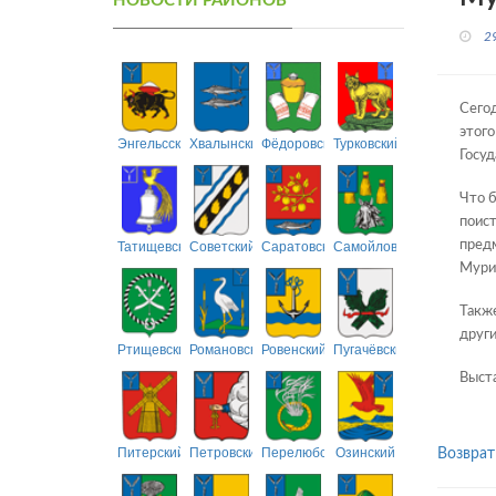
НОВОСТИ РАЙОНОВ
2
Сегод
этого
Энгельсский
Хвалынский
Фёдоровский
Турковский
Госуд
Что б
поист
Татищевский
Советский
Саратовский
Самойловский
предм
Мурил
Также
други
Ртищевский
Романовский
Ровенский
Пугачёвский
Выста
Питерский
Петровский
Перелюбский
Озинский
Возврат