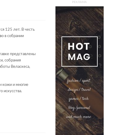
РЕКЛАМА
я 125 лет. В честь
во в собрании
ставке представлены
и, собрания
аботы Веласкеса,
и кожи и многие
 искусства.