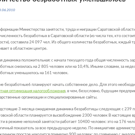
0.06.2010
формации Министерства занятости, труда и миграции Саратовской области
численность безработных в Саратовской области (из числа тех, кто состои
ости), составила 24 097 чел. Из общего количества безработных, кждый 
вает в областном центре.
 динамика положительная: с начала текущего года общая численность за
ботных снизилась на 2 805 человек или на 10,4%. Иными словами, за нед
ботных уменьшилось на 161 человек.
е безработные6 планируют начать собственное дело. Для этого необход
отная оптимизация налогообложения
, в чем, безусловно, будущим предпр
арственные организации и специализированные сайты.
едстоящие 3 месяца ожидаемая динамика безработицы следующая: с 239 
овской области планируется высвобождение 2300 человек В настоящее вр
ти в режиме неполной занятости работает 10400 человек: это на 176 чел
гичный показатель за всю предыдущую неделю. По инициативе администр
денном простое находится примерно 900 человек: по сравнению с анало