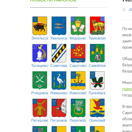
НОВОСТИ РАЙОНОВ
2
По ин
июня 
Энгельсский
Хвалынский
Фёдоровский
Турковский
занят
прожи
Общая
Татищевский
Советский
Саратовский
Самойловский
безра
безра
Многи
грам
Ртищевский
Романовский
Ровенский
Пугачёвский
госуд
В пр
Сарат
облас
Питерский
Петровский
Перелюбский
Озинский
анало
вынуж