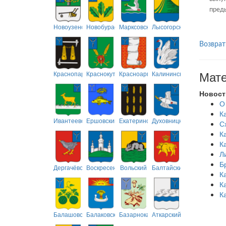
преды
Новоузенский
Новобурасский
Марксовский
Лысогорский
Возврат
Мате
Краснопартизанский
Краснокутский
Красноармейский
Калининский
Новост
О
К
Ивантеевский
Ершовский
Екатериновский
Духовницкий
С
К
К
Л
Б
Дергачёвский
Воскресенский
Вольский
Балтайский
К
К
К
Балашовский
Балаковский
Базарнокарабулакский
Аткарский