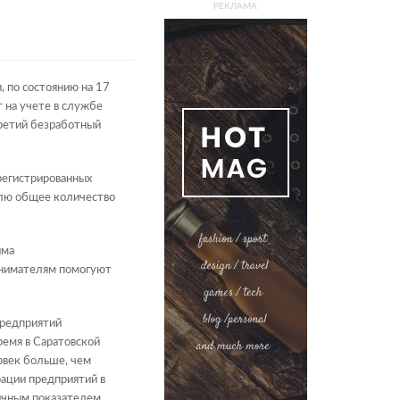
РЕКЛАМА
, по состоянию на 17
т на учете в службе
третий безработный
регистрированных
елю общее количество
има
инимателям помогуют
предприятий
емя в Саратовской
овек больше, чем
ации предприятий в
гичным показателем