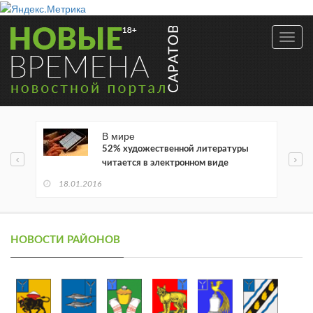
Toggl
navig
В мире
52% художественной литературы
читается в электронном виде
18.01.2016
НОВОСТИ РАЙОНОВ