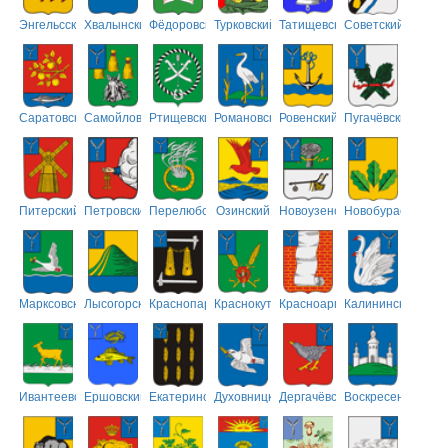
Энгельсский
Хвалынский
Фёдоровский
Турковский
Татищевский
Советский
Саратовский
Самойловский
Ртищевский
Романовский
Ровенский
Пугачёвский
Питерский
Петровский
Перелюбский
Озинский
Новоузенский
Новобурасский
Марксовский
Лысогорский
Краснопартизанский
Краснокутский
Красноармейский
Калининский
Ивантеевский
Ершовский
Екатериновский
Духовницкий
Дергачёвский
Воскресенский