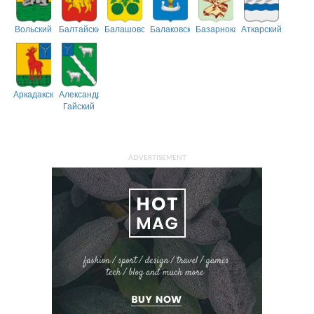
Вольский
Балтайский
Балашовский
Балаковский
Базарнокарабулакский
Аткарский
Аркадакский
Александрово-
Гайский
ADVERTISEMENT