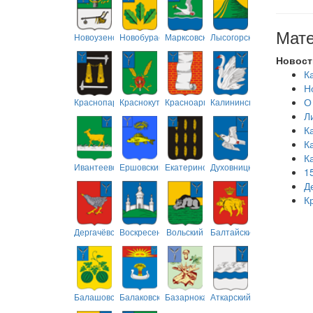
Мате
Новоузенский
Новобурасский
Марксовский
Лысогорский
Новост
К
Н
О
Краснопартизанский
Краснокутский
Красноармейский
Калининский
Л
К
К
К
Ивантеевский
Ершовский
Екатериновский
Духовницкий
1
Д
К
Дергачёвский
Воскресенский
Вольский
Балтайский
Балашовский
Балаковский
Базарнокарабулакский
Аткарский