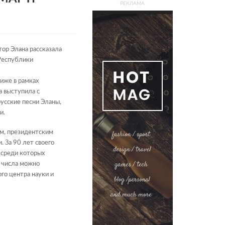
РЕКЛАМА
тор Элана рассказала
 Республики
иже в рамках
а выступила с
русские песни Эланы,
и.
ом, президентским
 За 90 лет своего
 среди которых
х числа можно
го центра науки и