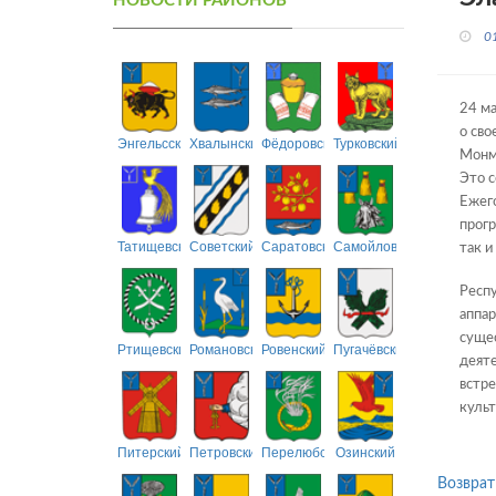
НОВОСТИ РАЙОНОВ
0
24 ма
о сво
Энгельсский
Хвалынский
Фёдоровский
Турковский
Монм
Это с
Ежего
прогр
Татищевский
Советский
Саратовский
Самойловский
так и
Респу
аппар
сущес
Ртищевский
Романовский
Ровенский
Пугачёвский
деяте
встре
культ
Питерский
Петровский
Перелюбский
Озинский
Возврат