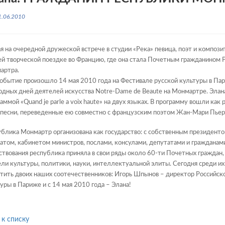
1.06.2010
я на очередной дружеской встрече в студии «Река» певица, поэт и компози
ей творческой поездке во Францию, где она стала Почетным гражданином
артра.
обытие произошло 14 мая 2010 года на Фестивале русской культуры в Пар
дных дней деятелей искусства Notre-Dame de Beaute на Монмартре. Элан
аммой «Quand je parle a voix haute» на двух языках. В программу вошли как 
 песни, переведенные ею совместно с французским поэтом Жан-Мари Пьер
блика Монмартр организована как государство: с собственным президент
атом, кабинетом министров, послами, консулами, депутатами и гражданами.
твования республика приняла в свои ряды около 60-ти Почетных граждан,
ли культуры, политики, науки, интеллектуальной элиты. Сегодня среди и
тить двоих наших соотечественников: Игорь Шпынов – директор Российско
уры в Париже и с 14 мая 2010 года – Элана!
 к списку