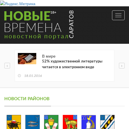
Toggl
navig
В мире
52% художественной литературы
читается в электронном виде
18.01.2016
НОВОСТИ РАЙОНОВ