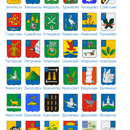
Энгельсский
Хвалынский
Фёдоровский
Турковский
Татищевский
Советский
Саратовский
Самойловский
Ртищевский
Романовский
Ровенский
Пугачёвский
Питерский
Петровский
Перелюбский
Озинский
Новоузенский
Новобурасский
Марксовский
Лысогорский
Краснопартизанский
Краснокутский
Красноармейский
Калининский
Ивантеевский
Ершовский
Екатериновский
Духовницкий
Дергачёвский
Воскресенский