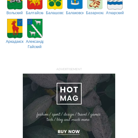
Вольский
Балтайский
Балашовский
Балаковский
Базарнокарабулакский
Аткарский
Аркадакский
Александрово-
Гайский
ADVERTISEMENT