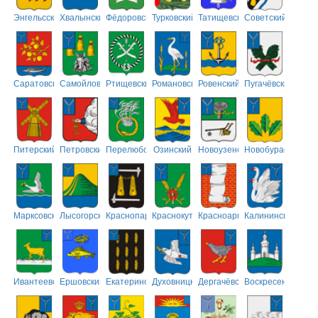
Энгельсский
Хвалынский
Фёдоровский
Турковский
Татищевский
Советский
Саратовский
Самойловский
Ртищевский
Романовский
Ровенский
Пугачёвский
Питерский
Петровский
Перелюбский
Озинский
Новоузенский
Новобурасский
Марксовский
Лысогорский
Краснопартизанский
Краснокутский
Красноармейский
Калининский
Ивантеевский
Ершовский
Екатериновский
Духовницкий
Дергачёвский
Воскресенский