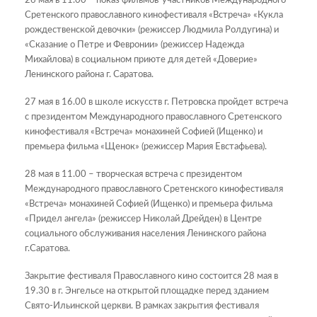
26 мая в 11.00 – показ фильмов-участников Международного
Сретенского православного кинофестиваля «Встреча» «Кукла
рождественской девочки» (режиссер Людмила Ролдугина) и
«Сказание о Петре и Февронии» (режиссер Надежда
Михайлова) в социальном приюте для детей «Доверие»
Ленинского района г. Саратова.
27 мая в 16.00 в школе искусств г. Петровска пройдет встреча
с президентом Международного православного Сретенского
кинофестиваля «Встреча» монахиней Софией (Ищенко) и
премьера фильма «Щенок» (режиссер Мария Евстафьева).
28 мая в 11.00 – творческая встреча с президентом
Международного православного Сретенского кинофестиваля
«Встреча» монахиней Софией (Ищенко) и премьера фильма
«Придел ангела» (режиссер Николай Дрейден) в Центре
социального обслуживания населения Ленинского района
г.Саратова.
Закрытие фестиваля Православного кино состоится 28 мая в
19.30 в г. Энгельсе на открытой площадке перед зданием
Свято-Ильинской церкви. В рамках закрытия фестиваля