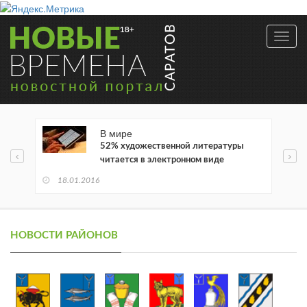
Toggl
navig
В мире
52% художественной литературы
читается в электронном виде
18.01.2016
НОВОСТИ РАЙОНОВ