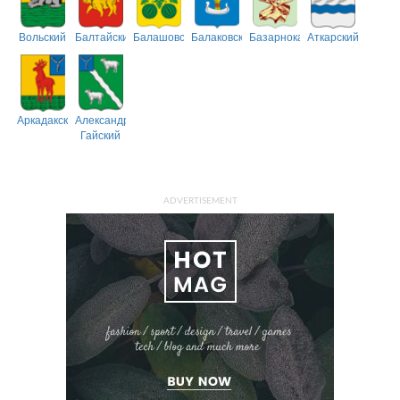
Вольский
Балтайский
Балашовский
Балаковский
Базарнокарабулакский
Аткарский
Аркадакский
Александрово-
Гайский
ADVERTISEMENT