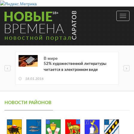
Toggl
navig
В мире
52% художественной литературы
читается в электронном виде
18.01.2016
НОВОСТИ РАЙОНОВ