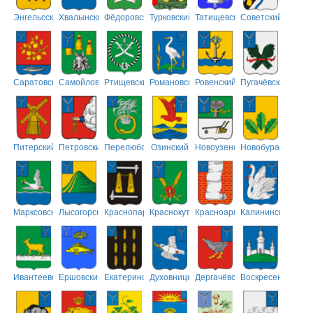
Энгельсский
Хвалынский
Фёдоровский
Турковский
Татищевский
Советский
Саратовский
Самойловский
Ртищевский
Романовский
Ровенский
Пугачёвский
Питерский
Петровский
Перелюбский
Озинский
Новоузенский
Новобурасский
Марксовский
Лысогорский
Краснопартизанский
Краснокутский
Красноармейский
Калининский
Ивантеевский
Ершовский
Екатериновский
Духовницкий
Дергачёвский
Воскресенский