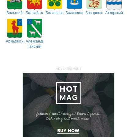
Вольский
Балтайский
Балашовский
Балаковский
Базарнокарабулакский
Аткарский
Аркадакский
Александрово-
Гайский
ADVERTISEMENT