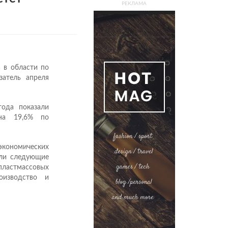
РЕКЛАМА
 в области по
затель апреля
ода показали
 на 19,6% по
кономических
али следующие
пластмассовых
роизводство и