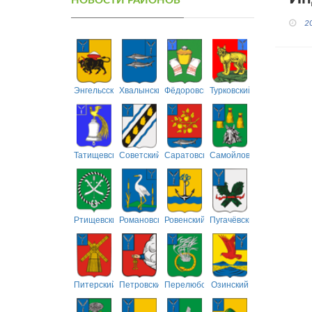
НОВОСТИ РАЙОНОВ
2
Энгельсский
Хвалынский
Фёдоровский
Турковский
Татищевский
Советский
Саратовский
Самойловский
Ртищевский
Романовский
Ровенский
Пугачёвский
Питерский
Петровский
Перелюбский
Озинский