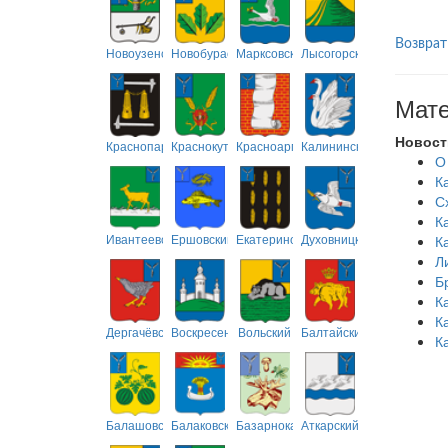
Возврат
Новоузенский
Новобурасский
Марксовский
Лысогорский
Мате
Новост
Краснопартизанский
Краснокутский
Красноармейский
Калининский
О
К
С
К
Ивантеевский
Ершовский
Екатериновский
Духовницкий
К
Л
Б
К
К
Дергачёвский
Воскресенский
Вольский
Балтайский
К
Балашовский
Балаковский
Базарнокарабулакский
Аткарский