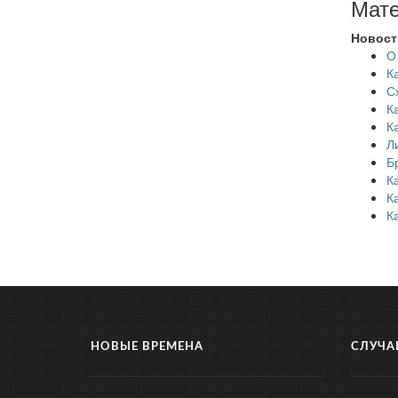
Мате
Новост
О
К
С
К
К
Л
Б
К
К
К
НОВЫЕ ВРЕМЕНА
СЛУЧА