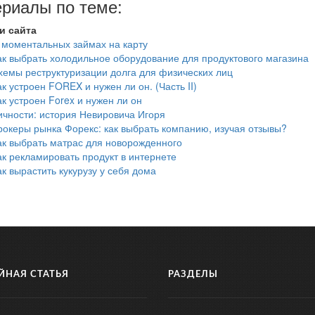
риалы по теме:
и сайта
 моментальных займах на карту
ак выбрать холодильное оборудование для продуктового магазина
хемы реструктуризации долга для физических лиц
ак устроен FOREX и нужен ли он. (Часть II)
ак устроен Forex и нужен ли он
ичности: история Невировича Игоря
рокеры рынка Форекс: как выбрать компанию, изучая отзывы?
ак выбрать матрас для новорожденного
ак рекламировать продукт в интернете
ак вырастить кукурузу у себя дома
ЙНАЯ СТАТЬЯ
РАЗДЕЛЫ