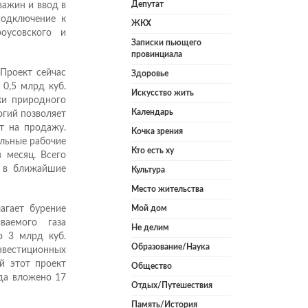
Депутат
важин и ввод в
подключение к
ЖКХ
оусовского и
Записки пьющего
провинциала
«Проект сейчас
Здоровье
0,5 млрд куб.
Искусство жить
ки природного
Календарь
огий позволяет
т на продажу.
Кочка зрения
ельные рабочие
Кто есть ху
 месяц. Всего
ы в ближайшие
Культура
Место жительства
агает бурение
Мой дом
аемого газа
Не делим
о 3 млрд куб.
Образование/Наука
нвестиционных
й этот проект
Общество
уда вложено 17
Отдых/Путешествия
Память/История