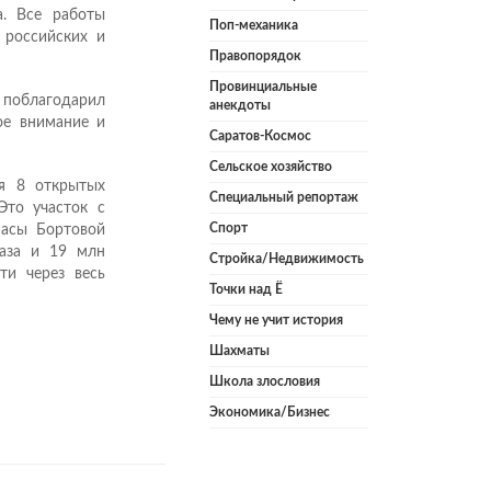
а. Все работы
Поп-механика
 российских и
Правопорядок
Провинциальные
поблагодарил
анекдоты
ое внимание и
Саратов-Космос
Сельское хозяйство
бя 8 открытых
Специальный репортаж
Это участок с
Спорт
пасы Бортовой
газа и 19 млн
Стройка/Недвижимость
ти через весь
Точки над Ё
Чему не учит история
Шахматы
Школа злословия
Экономика/Бизнес