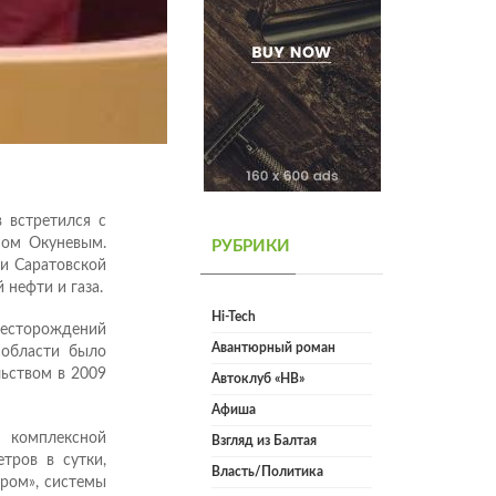
 встретился с
мом Окуневым.
РУБРИКИ
ии Саратовской
нефти и газа.
Hi-Tech
месторождений
Авантюрный роман
 области было
ьством в 2009
Автоклуб «НВ»
Афиша
 комплексной
Взгляд из Балтая
тров в сутки,
Власть/Политика
ром», системы