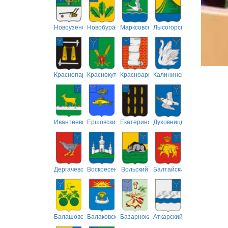
Новоузенский
Новобурасский
Марксовский
Лысогорский
Краснопартизанский
Краснокутский
Красноармейский
Калининский
Ивантеевский
Ершовский
Екатериновский
Духовницкий
Дергачёвский
Воскресенский
Вольский
Балтайский
Балашовский
Балаковский
Базарнокарабулакский
Аткарский