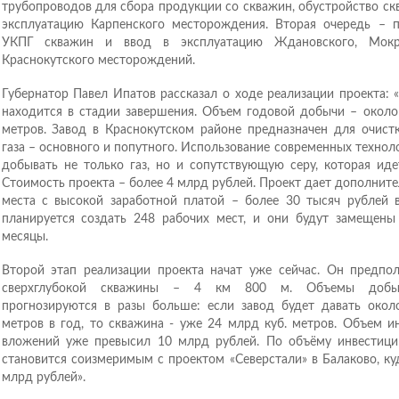
трубопроводов для сбора продукции со скважин, обустройство ск
эксплуатацию Карпенского месторождения. Вторая очередь – 
УКПГ скважин и ввод в эксплуатацию Ждановского, Мокр
Краснокутского месторождений.
Губернатор Павел Ипатов рассказал о ходе реализации проекта: 
находится в стадии завершения. Объем годовой добычи – около 
метров. Завод в Краснокутском районе предназначен для очист
газа – основного и попутного. Использование современных технол
добывать не только газ, но и сопутствующую серу, которая иде
Стоимость проекта – более 4 млрд рублей. Проект дает дополнит
места с высокой заработной платой – более 30 тысяч рублей в
планируется создать 248 рабочих мест, и они будут замещен
месяцы.
Второй этап реализации проекта начат уже сейчас. Он предпол
сверхглубокой скважины – 4 км 800 м. Объемы добыв
прогнозируются в разы больше: если завод будет давать окол
метров в год, то скважина - уже 24 млрд куб. метров. Объем и
вложений уже превысил 10 млрд рублей. По объёму инвестици
становится соизмеримым с проектом «Северстали» в Балаково, к
млрд рублей».