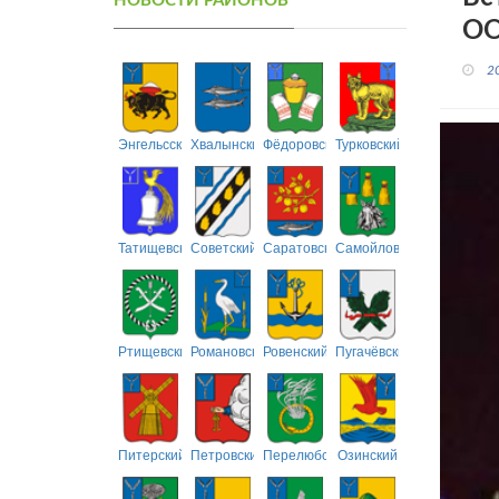
НОВОСТИ РАЙОНОВ
ОО
2
Энгельсский
Хвалынский
Фёдоровский
Турковский
Татищевский
Советский
Саратовский
Самойловский
Ртищевский
Романовский
Ровенский
Пугачёвский
Питерский
Петровский
Перелюбский
Озинский