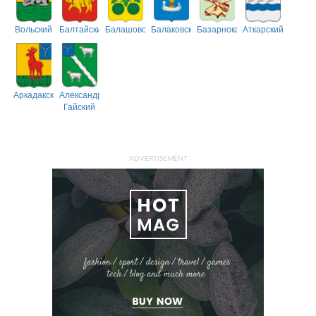
Вольский
Балтайский
Балашовский
Балаковский
Базарнокарабулакский
Аткарский
Аркадакский
Александрово-
Гайский
ADVERTISEMENT