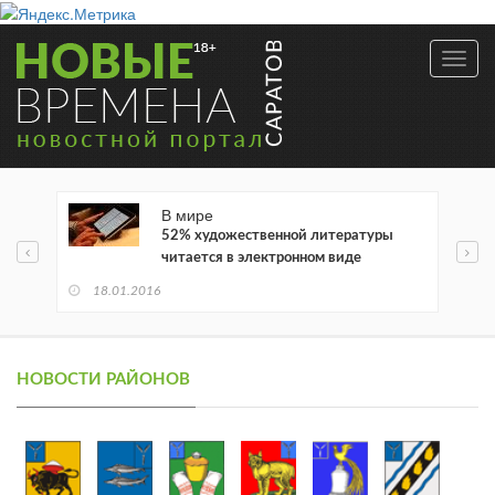
Toggl
navig
В мире
52% художественной литературы
читается в электронном виде
18.01.2016
НОВОСТИ РАЙОНОВ