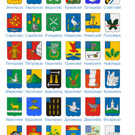
Энгельсский
Хвалынский
Фёдоровский
Турковский
Татищевский
Советский
Саратовский
Самойловский
Ртищевский
Романовский
Ровенский
Пугачёвский
Питерский
Петровский
Перелюбский
Озинский
Новоузенский
Новобурасский
Марксовский
Лысогорский
Краснопартизанский
Краснокутский
Красноармейский
Калининский
Ивантеевский
Ершовский
Екатериновский
Духовницкий
Дергачёвский
Воскресенский