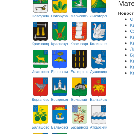
Мате
Новост
Новоузенский
Новобурасский
Марксовский
Лысогорский
О
К
С
К
К
Краснопартизанский
Краснокутский
Красноармейский
Калининский
Л
Б
К
К
Ивантеевский
Ершовский
Екатериновский
Духовницкий
К
Дергачёвский
Воскресенский
Вольский
Балтайский
Балашовский
Балаковский
Базарнокарабулакский
Аткарский