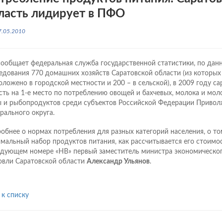
ласть лидирует в ПФО
7.05.2010
сообщает федеральная служба государственной статистики, по да
едования 770 домашних хозяйств Саратовской области (из которых
оложено в городской местности и 200 – в сельской), в 2009 году с
сть на 1-е место по потреблению овощей и бахчевых, молока и мол
 и рыбопродуктов среди субъектов Российской Федерации Привол
рального округа.
обнее о нормах потребления для разных категорий населения, о том
мальный набор продуктов питания, как рассчитывается его стоимос
едующем номере «НВ» первый заместитель министра экономическог
овли Саратовской области
Александр Ульянов
.
 к списку