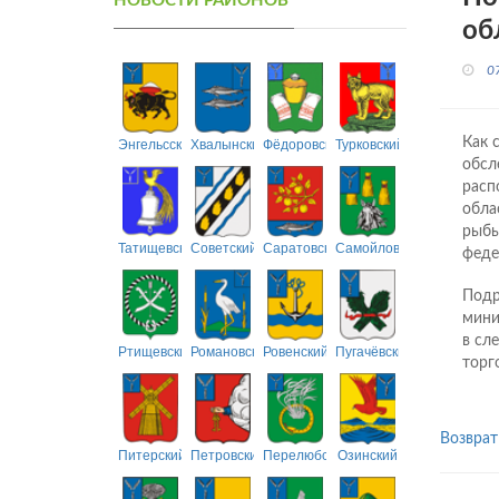
НОВОСТИ РАЙОНОВ
об
0
Энгельсский
Хвалынский
Фёдоровский
Турковский
Как 
обсл
расп
обла
рыбы
Татищевский
Советский
Саратовский
Самойловский
феде
Подр
мини
в сл
Ртищевский
Романовский
Ровенский
Пугачёвский
торг
Возврат
Питерский
Петровский
Перелюбский
Озинский