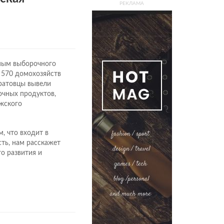
РЕКЛАМА
нным выборочного
 570 домохозяйств
аратовцы вывели
очных продуктов,
жского
, что входит в
ть, нам расскажет
о развития и