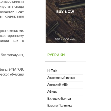
огласованным
опустить спада
 прошлом году
мы содействия
достижениями.
всестороннему
зиции как в
РУБРИКИ
 благополучия,
Павел ИПАТОВ,
Hi-Tech
вской области
Авантюрный роман
Автоклуб «НВ»
Афиша
Взгляд из Балтая
Власть/Политика