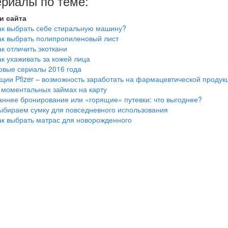
риалы по теме:
и сайта
ак выбрать себе стиральную машину?
ак выбрать полипропиленовый лист
ак отличить экоткани
ак ухаживать за кожей лица
овые сериалы 2016 года
кции Pfizer – возможность заработать на фармацевтической продук
 моментальных займах на карту
аннее бронирование или «горящие» путевки: что выгоднее?
ыбираем сумку для повседневного использования
ак выбрать матрас для новорожденного