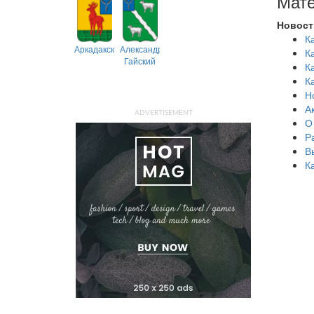
Мате
Новост
К
Аркадакский
Александрово-
К
Гайский
К
К
Н
А
ADVERTISEMENT
О
Р
В
К