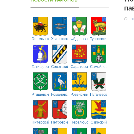
НОВОСТИ РАЙОНОВ
па
3
Энгельсский
Хвалынский
Фёдоровский
Турковский
Татищевский
Советский
Саратовский
Самойловский
Ртищевский
Романовский
Ровенский
Пугачёвский
Питерский
Петровский
Перелюбский
Озинский