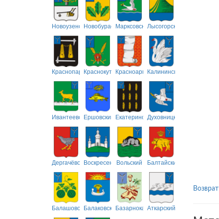
Новоузенский
Новобурасский
Марксовский
Лысогорский
Краснопартизанский
Краснокутский
Красноармейский
Калининский
Ивантеевский
Ершовский
Екатериновский
Духовницкий
Дергачёвский
Воскресенский
Вольский
Балтайский
Возврат
Балашовский
Балаковский
Базарнокарабулакский
Аткарский