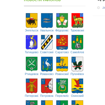
НОВОСТИ РАЙОНОВ
2
Энгельсский
Хвалынский
Фёдоровский
Турковский
Татищевский
Советский
Саратовский
Самойловский
Ртищевский
Романовский
Ровенский
Пугачёвский
Питерский
Петровский
Перелюбский
Озинский