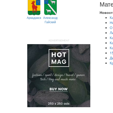
Мате
Новост
К
Аркадакский
Александрово-
Гайский
Н
О
Л
К
ADVERTISEMENT
К
К
1
Д
К