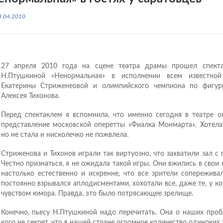
8.04.2010
27 апреля 2010 года на сцене театра драмы прошел спекта
Н.Птушкиной «Ненормальная» в исполнении всем известной
Екатерины Стриженеовой и олимпийского чемпиона по фигур
Алексея Тихонова.
Перед спектаклем я вспомнила, что именно сегодня в театре о
представление московской оперетты «Фиалка Монмарта». Хотела 
но не стала и нисколечко не пожвлела.
Стриженова и Тихонов играли так виртуозно, что захватили зал с 
Честно признаться, я не ожидала такой игры. Они вжились в свои 
настолько естественно и искренне, что все зрители сопережива
постоянно взрывался аплодисментами, хохотали все, даже те, у к
чувством юмора. Правда, это было потрясающее зрелище.
Конечно, пьесу Н.Птушкиной надо перечитать. Она о наших проб
кого не секрет, что в нашей стране огромное количество одиноких