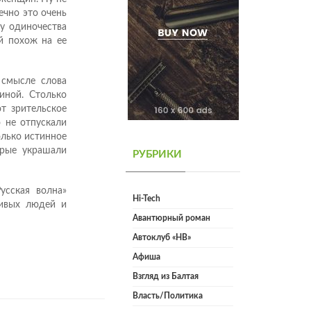
ечно это очень
му одиночества
й похож на ее
 смысле слова
иной. Столько
т зрительское
о не отпускали
олько истинное
орые украшали
РУБРИКИ
усская волна»
Hi-Tech
ливых людей и
Авантюрный роман
Автоклуб «НВ»
Афиша
Взгляд из Балтая
Власть/Политика