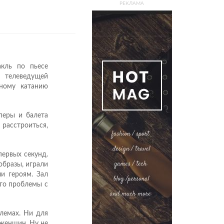
РЕКЛАМА
кль по пьесе
 телеведущей
ному катанию
перы и балета
расстроиться,
первых секунд.
образы, играли
ли героям. Зал
ого проблемы с
лемах. Ни для
 женщин. Ну не