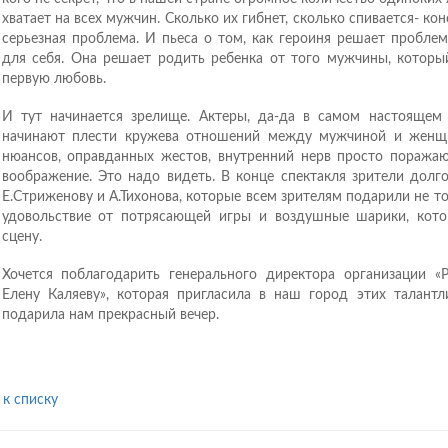
хватает на всех мужчин. Сколько их гибнет, сколько спивается- кон
серьезная проблема. И пьеса о том, как героиня решает пробле
для себя. Она решает родить ребенка от того мужчины, которы
первую любовь.
И тут начинается зрелище. Актеры, да-да в самом настоящем
начинают плести кружева отношений между мужчиной и женщ
нюансов, оправданных жестов, внутренний нерв просто поражаю
воображение. Это надо видеть. В конце спектакля зрители долг
Е.Стриженову и А.Тихонова, которые всем зрителям подарили не т
удовольствие от потрясающей игры и воздушные шарики, кот
сцену.
Хочется поблагодарить генерального директора организации «Р
Елену Каляеву», которая пригласила в наш город этих талант
подарила нам прекрасный вечер.
 к списку