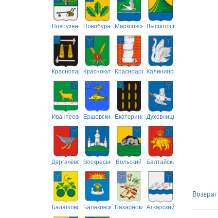
Новоузенский
Новобурасский
Марксовский
Лысогорский
Краснопартизанский
Краснокутский
Красноармейский
Калининский
Ивантеевский
Ершовский
Екатериновский
Духовницкий
Дергачёвский
Воскресенский
Вольский
Балтайский
Возврат
Балашовский
Балаковский
Базарнокарабулакский
Аткарский