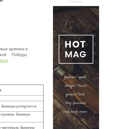
РЕКЛАМА
вые времена в
кой Победы:
ov.ru
е
х. Баннеры ротируются.
 странице. Баннеры
е материала. Баннеры