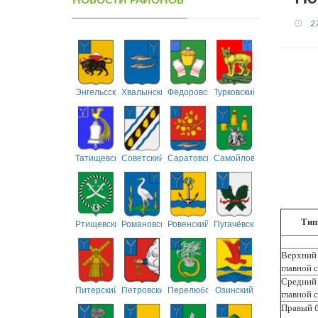
НОВОСТИ РАЙОНОВ
2
Энгельсский
Хвалынский
Фёдоровский
Турковский
Татищевский
Советский
Саратовский
Самойловский
Тип
Ртищевский
Романовский
Ровенский
Пугачёвский
Верхний 
главной 
Средний 
Питерский
Петровский
Перелюбский
Озинский
главной 
Правый б