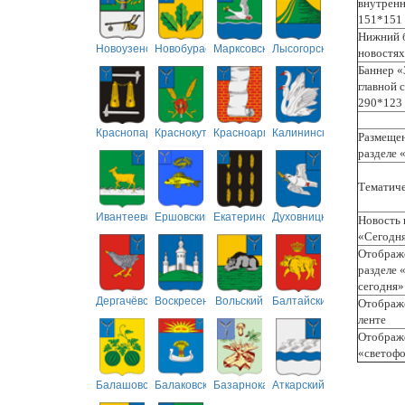
внутренн
151*151
Нижний б
Новоузенский
Новобурасский
Марксовский
Лысогорский
новостях
Баннер «
главной 
290*123
Краснопартизанский
Краснокутский
Красноармейский
Калининский
Размещен
разделе 
Тематиче
Ивантеевский
Ершовский
Екатериновский
Духовницкий
Новость 
«Сегодн
Отображе
разделе 
сегодня»
Дергачёвский
Воскресенский
Вольский
Балтайский
Отображе
ленте
Отображе
«светоф
Балашовский
Балаковский
Базарнокарабулакский
Аткарский