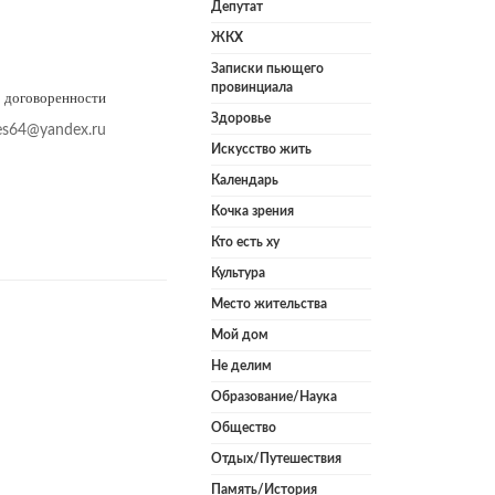
Депутат
ЖКХ
Записки пьющего
провинциала
о договоренности
Здоровье
es64@yandex.ru
Искусство жить
Календарь
Кочка зрения
Кто есть ху
Культура
Место жительства
Мой дом
Не делим
Образование/Наука
Общество
Отдых/Путешествия
Память/История