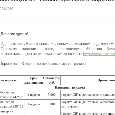
7.04.2010
Дорогие друзья!
Идя навстречу Вашим многочисленным пожеланиям, редакция «Но
Саратове» проводит акцию, посвященную 65-летию Вели
специальные цены на рекламные места на сайте
http://www.nvsarat
Торопитесь! Количество рекламных мест ограничено!
Срок
Стоимость,
 материала
Примечани
размещения
руб.
Баннерная реклама
баннер на
1 неделя
5 000
Формат GIF, виден на всех страница
странице 442*76
баннер на
Формат GIF, виден только на главной
1 неделя
3 000
странице 338*63
ротируются.
аннер на
Формат GIF, виден только на страниц