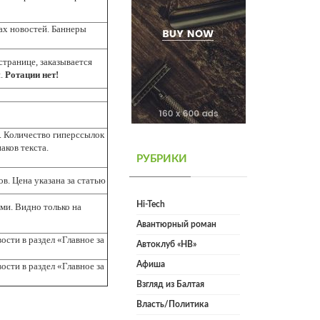
ах новостей. Баннеры
странице, заказывается
й.
Ротации нет!
. Количество гиперссылок
наков текста.
РУБРИКИ
ов. Цена указана за статью
Hi-Tech
ми. Видно только на
Авантюрный роман
сти в раздел «Главное за
Автоклуб «НВ»
Афиша
сти в раздел «Главное за
Взгляд из Балтая
Власть/Политика