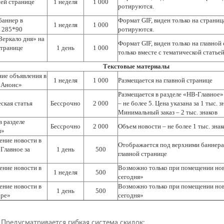
ей странице
1 неделя
1 000
ротируются.
аннер в
Формат GIF, виден только на страниц
1 неделя
1 000
 285*90
ротируются.
Зеркало дня» на
Формат GIF, виден только на главной 
странице
1 день
1 000
только вместе с тематической статье
Текстовые материалы
ие объявления в
1 неделя
1 000
Размещается на главной странице
«Анонс»
Размещается в разделе «НВ-Главное»
ская статья
Бессрочно
2 000
– не более 5. Цена указана за 1 тыс. з
Минимальный заказ – 2 тыс. знаков
в разделе
Бессрочно
2 000
Объем новости – не более 1 тыс. знак
я»
ние новости в
Отображается под верхними баннера
«Главное за
1 день
500
главной странице
ние новости в
Возможно только при помещении ново
1 неделя
500
сегодня»
ние новости в
Возможно только при помещении ново
1 день
500
оре»
сегодня»
Предусматривается гибкая система скидок: