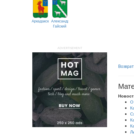
Аркадакский
Александрово-
Гайский
ADVERTISEMENT
Возврат
Мате
Новост
О
К
С
К
К
Л