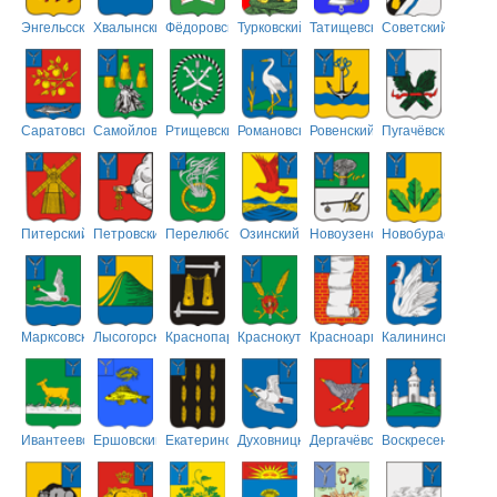
Энгельсский
Хвалынский
Фёдоровский
Турковский
Татищевский
Советский
Саратовский
Самойловский
Ртищевский
Романовский
Ровенский
Пугачёвский
Питерский
Петровский
Перелюбский
Озинский
Новоузенский
Новобурасский
Марксовский
Лысогорский
Краснопартизанский
Краснокутский
Красноармейский
Калининский
Ивантеевский
Ершовский
Екатериновский
Духовницкий
Дергачёвский
Воскресенский