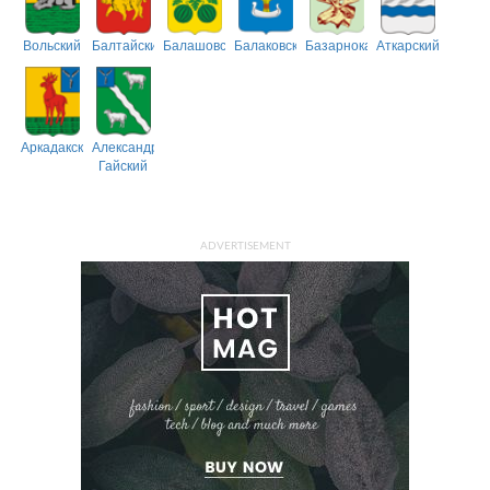
Вольский
Балтайский
Балашовский
Балаковский
Базарнокарабулакский
Аткарский
Аркадакский
Александрово-
Гайский
ADVERTISEMENT