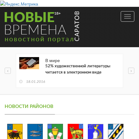
Toggl
navig
В мире
52% художественной литературы
читается в электронном виде
18.01.2016
НОВОСТИ РАЙОНОВ