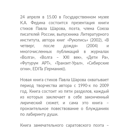
24 апреля в 15.00 в Государственном музее
К.А. Федина состоится презентация книги
стихов Павла Шарова, поэта, члена Союза
писателей России, выпускника Литературного
института, автора книг «Рукопись» (2002), «В
четверг, после дождя» (2004) и
многочисленных публикаций в журналах
«Волга», «Волга – XXI век», «Дети Ра»,
«Футурум АРТ», «Транзит-Урал», «Сибирские
огни», EDITa (Германия)).
Новая книга стихов Павла Шарова охватывает
период творчества автора с 1990-х по 2009
год. Книга состоит из пяти разделов, каждый
из которых заключает в себе законченный
лирический сюжет, и сама это книга –
пронзительное повествование о блужданиях
по лабиринту души.
Книга замечательного саратовского поэта –