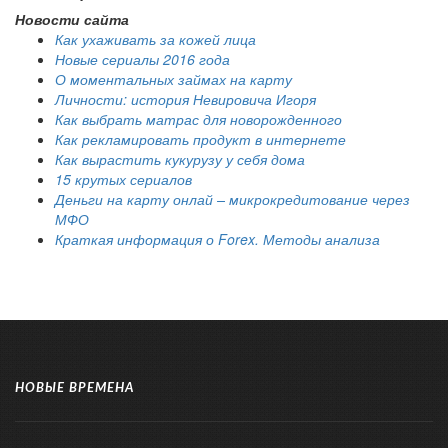
Новости сайта
Как ухаживать за кожей лица
Новые сериалы 2016 года
О моментальных займах на карту
Личности: история Невировича Игоря
Как выбрать матрас для новорожденного
Как рекламировать продукт в интернете
Как вырастить кукурузу у себя дома
15 крутых сериалов
Деньги на карту онлай – микрокредитование через
МФО
Краткая информация о Forex. Методы анализа
НОВЫЕ ВРЕМЕНА