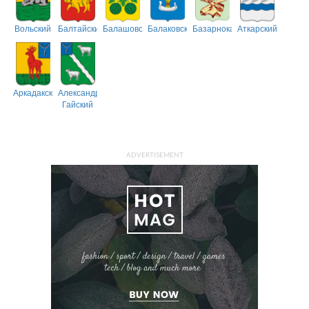
Вольский
Балтайский
Балашовский
Балаковский
Базарнокарабулакский
Аткарский
Аркадакский
Александрово-
Гайский
ADVERTISEMENT