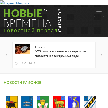
Toggl
navig
В мире
52% художественной литературы
читается в электронном виде
18.01.2016
НОВОСТИ РАЙОНОВ