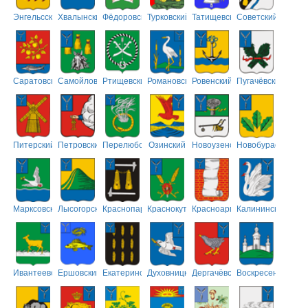
Энгельсский
Хвалынский
Фёдоровский
Турковский
Татищевский
Советский
Саратовский
Самойловский
Ртищевский
Романовский
Ровенский
Пугачёвский
Питерский
Петровский
Перелюбский
Озинский
Новоузенский
Новобурасский
Марксовский
Лысогорский
Краснопартизанский
Краснокутский
Красноармейский
Калининский
Ивантеевский
Ершовский
Екатериновский
Духовницкий
Дергачёвский
Воскресенский