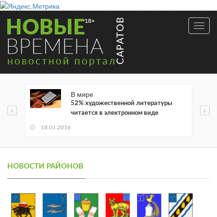
Toggl
navig
В мире
52% художественной литературы
читается в электронном виде
18.01.2016
НОВОСТИ РАЙОНОВ