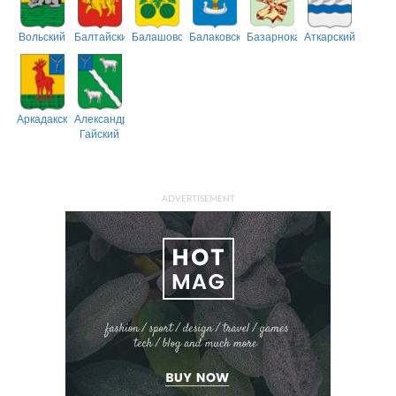
Вольский
Балтайский
Балашовский
Балаковский
Базарнокарабулакский
Аткарский
Аркадакский
Александрово-
Гайский
ADVERTISEMENT