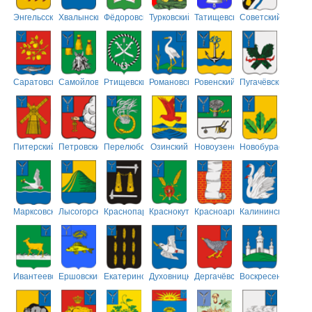
Энгельсский
Хвалынский
Фёдоровский
Турковский
Татищевский
Советский
Саратовский
Самойловский
Ртищевский
Романовский
Ровенский
Пугачёвский
Питерский
Петровский
Перелюбский
Озинский
Новоузенский
Новобурасский
Марксовский
Лысогорский
Краснопартизанский
Краснокутский
Красноармейский
Калининский
Ивантеевский
Ершовский
Екатериновский
Духовницкий
Дергачёвский
Воскресенский