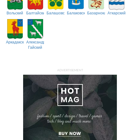
Вольский
Балтайский
Балашовский
Балаковский
Базарнокарабулакский
Аткарский
Аркадакский
Александрово-
Гайский
ADVERTISEMENT