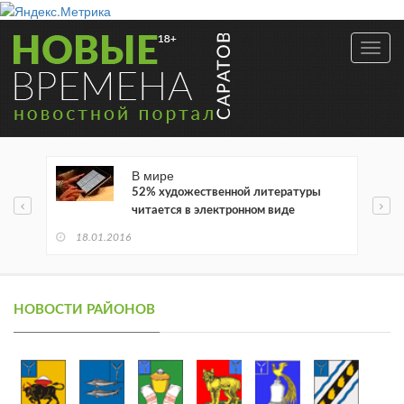
Toggl
navig
В мире
52% художественной литературы
читается в электронном виде
18.01.2016
НОВОСТИ РАЙОНОВ