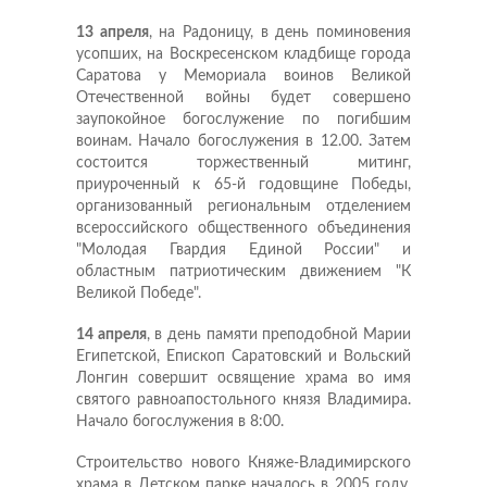
13 апреля
, на Радоницу, в день поминовения
усопших, на Воскресенском кладбище города
Саратова у Мемориала воинов Великой
Отечественной войны будет совершено
заупокойное богослужение по погибшим
воинам. Начало богослужения в 12.00. Затем
состоится торжественный митинг,
приуроченный к 65-й годовщине Победы,
организованный региональным отделением
всероссийского общественного объединения
"Молодая Гвардия Единой России" и
областным патриотическим движением "К
Великой Победе".
14 апреля
, в день памяти преподобной Марии
Египетской, Епископ Саратовский и Вольский
Лонгин совершит освящение храма во имя
святого равноапостольного князя Владимира.
Начало богослужения в 8:00.
Строительство нового Княже-Владимирского
храма в Детском парке началось в 2005 году.