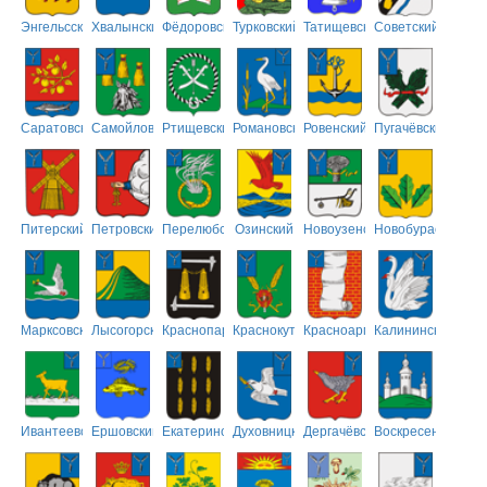
Энгельсский
Хвалынский
Фёдоровский
Турковский
Татищевский
Советский
Саратовский
Самойловский
Ртищевский
Романовский
Ровенский
Пугачёвский
Питерский
Петровский
Перелюбский
Озинский
Новоузенский
Новобурасский
Марксовский
Лысогорский
Краснопартизанский
Краснокутский
Красноармейский
Калининский
Ивантеевский
Ершовский
Екатериновский
Духовницкий
Дергачёвский
Воскресенский