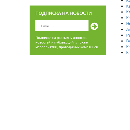
К
К
К
ПОДПИСКА НА НОВОСТИ
К
Н
А
Р
Подписка на рассылку анонсов
В
новостей и публикаций, а также
К
мероприятий, проводимых компанией.
К