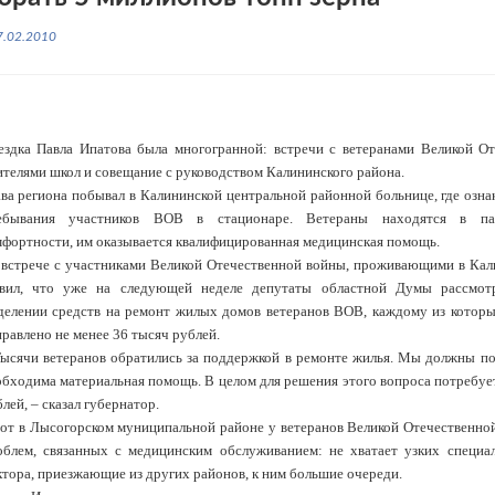
7.02.2010
ездка Павла Ипатова была многогранной: встречи с ветеранами Великой От
ителями школ и совещание с руководством Калининского района.
ава региона побывал в Калининской центральной районной больнице, где озна
ебывания участников ВОВ в стационаре. Ветераны находятся в па
мфортности, им оказывается квалифицированная медицинская помощь.
 встрече с участниками Великой Отечественной войны, проживающими в Кал
явил, что уже на следующей неделе депутаты областной Думы рассмотр
делении средств на ремонт жилых домов ветеранов ВОВ, каждому из которы
равлено не менее 36 тысяч рублей.
Тысячи ветеранов обратились за поддержкой в ремонте жилья. Мы должны п
обходима материальная помощь. В целом для решения этого вопроса потребуе
лей, – сказал губернатор.
вот в Лысогорском муниципальной районе у ветеранов Великой Отечественно
облем, связанных с медицинским обслуживанием: не хватает узких специал
тора, приезжающие из других районов, к ним большие очереди.