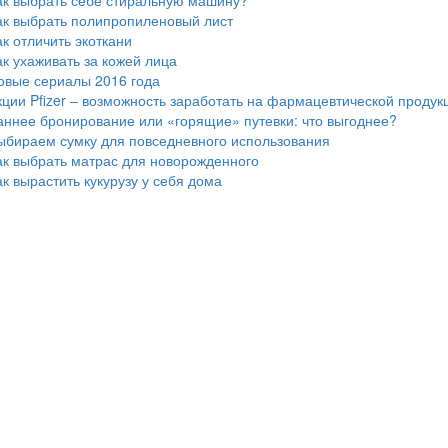
ак выбрать себе стиральную машину?
ак выбрать полипропиленовый лист
ак отличить экоткани
ак ухаживать за кожей лица
овые сериалы 2016 года
кции Pfizer – возможность заработать на фармацевтической продук
аннее бронирование или «горящие» путевки: что выгоднее?
ыбираем сумку для повседневного использования
ак выбрать матрас для новорожденного
ак вырастить кукурузу у себя дома