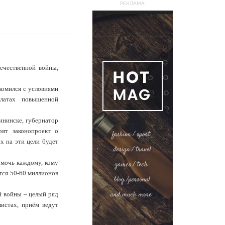
РЕКЛАМА
ечественной войны,
комился с условиями
латах повышенной
ининске, губернатор
ят законопроект о
х на эти цели будет
омочь каждому, кому
тся 50-60 миллионов
й войны – целый ряд
истах, приём ведут