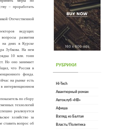
 принять меры по
ству – проработать
икой Отечественной
ректоров ведущих
 вопросы развития
 на днях в Курске
ра Зубкова. На нем
рядка 10 млн. тонн
ет. Но оно занимает
РУБРИКИ
бщил, что Россия в
венционного фонда.
ейчас на рынке есть
Hi-Tech
р в интервенционном
Авантюрный роман
показатель по сбору
Автоклуб «НВ»
ременных технологий
Афиша
успешно реализуется
Взгляд из Балтая
ьское хозяйство за
е ставить вопрос об
Власть/Политика