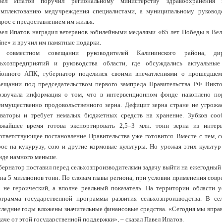
вел Ипатов поручил региональному министерству здравоохранения
омплектованию медучреждения специалистами, а муниципальному руковод
рос с предоставлением им жилья.
вел Ипатов наградил ветеранов юбилейными медалями «65 лет Победы в Вел
не» и вручил им памятные подарки.
 совместном совещании руководителей Калининского района, ди
льхозпредприятий и руководства области, где обсуждались актуальные
йонного АПК, губернатор поделился своими впечатлениями о прошедшем
вещании под председательством первого зампреда Правительства РФ Викто
озвучала информация о том, что в интервенционном фонде накоплено по
еимущественно продовольственного зерна. Дефицит зерна стране не угрожа
еваторы и требует немалых бюджетных средств на хранение. Зубков соо
ижайшее время готова экспортировать 2,5–3 млн. тонн зерна из интер
ответствующее постановление Правительства уже готовится. Вместе с тем, с
рос на кукурузу, сою и другие кормовые культуры. Но урожая этих культу
нде намного меньше.
бернатор поставил перед сельхозпроизводителями задачу выйти на ежегодный 
рна 5 миллионов тонн. По словам главы региона, при условии применения сов
о не героический, а вполне реальный показатель. На территории области 
ограмма государственной программы развития сельхозпроизводства. В сел
следние годы вложены значительные финансовые средства. «Сегодня мы вправ
аче от этой государственной поддержки», – сказал Павел Ипатов.