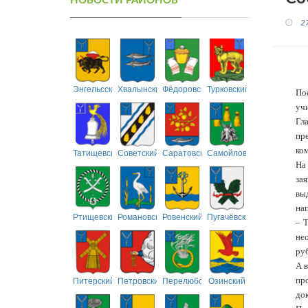
НОВОСТИ РАЙОНОВ
2
Энгельсский
Хвалынский
Фёдоровский
Турковский
По
уч
Гл
пр
ко
Татищевский
Советский
Саратовский
Самойловский
На
за
вы
нап
Ртищевский
Романовский
Ровенский
Пугачёвский
– 
не
руб
А 
Питерский
Петровский
Перелюбский
Озинский
пр
док