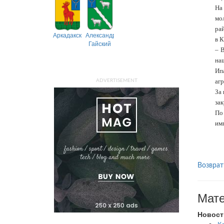
На
мо
рай
Аркадакский
Александрово-
в 
Гайский
– 
наш
Ип
аг
ADVERTISEMENT
За 
зак
По
имп
Возврат
Мате
Новост