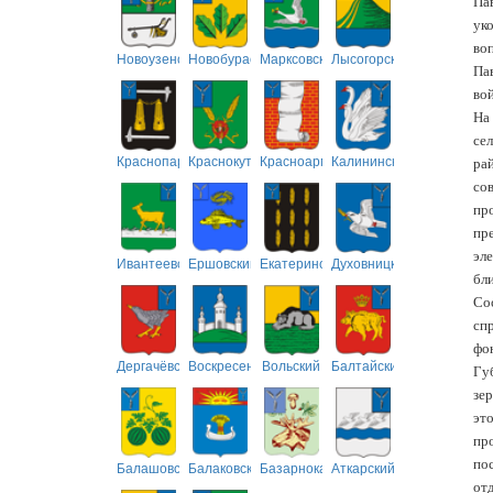
Па
ук
воп
Новоузенский
Новобурасский
Марксовский
Лысогорский
Па
вой
На
се
Краснопартизанский
Краснокутский
Красноармейский
Калининский
ра
со
пр
пр
эл
Ивантеевский
Ершовский
Екатериновский
Духовницкий
бл
Со
сп
фо
Дергачёвский
Воскресенский
Вольский
Балтайский
Гу
зе
эт
пр
по
Балашовский
Балаковский
Базарнокарабулакский
Аткарский
отд