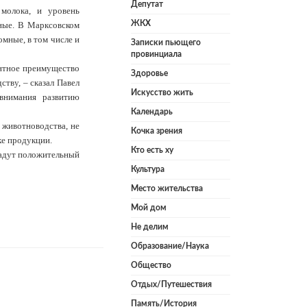
Депутат
молока, и уровень
ЖКХ
зные. В Марксовском
омные, в том числе и
Записки пьющего
провинциала
ентное преимущество
Здоровье
ству, – сказал Павел
Искусство жить
внимания развитию
Календарь
 животноводства, не
Кочка зрения
ке продукции.
Кто есть ху
дадут положительный
Культура
Место жительства
Мой дом
Не делим
Образование/Наука
Общество
Отдых/Путешествия
Память/История