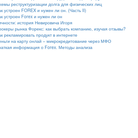
хемы реструктуризации долга для физических лиц
ак устроен FOREX и нужен ли он. (Часть II)
ак устроен Forex и нужен ли он
ичности: история Невировича Игоря
рокеры рынка Форекс: как выбрать компанию, изучая отзывы?
ак рекламировать продукт в интернете
еньги на карту онлай – микрокредитование через МФО
раткая информация о Forex. Методы анализа