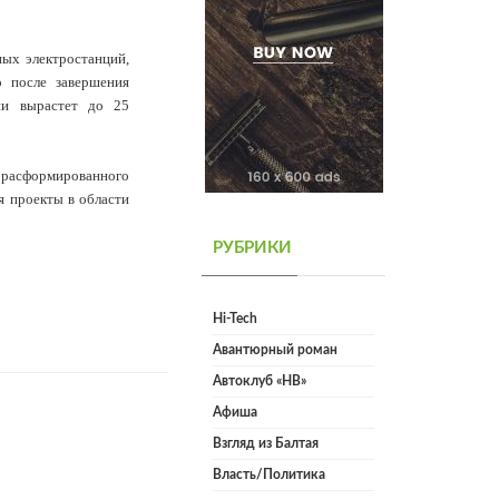
ных электростанций,
о после завершения
ии вырастет до 25
расформированного
я проекты в области
РУБРИКИ
Hi-Tech
Авантюрный роман
Автоклуб «НВ»
Афиша
Взгляд из Балтая
Власть/Политика