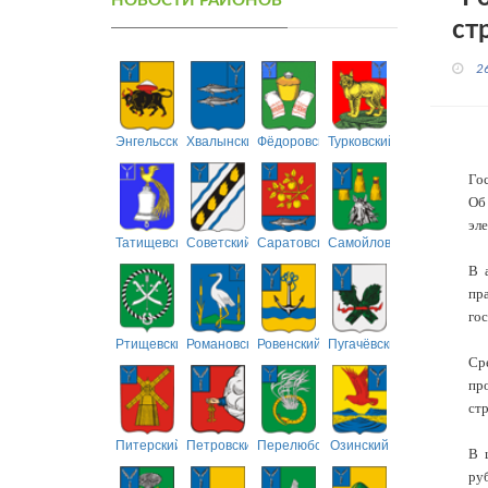
НОВОСТИ РАЙОНОВ
ст
2
Энгельсский
Хвалынский
Фёдоровский
Турковский
Го
Об
эле
Татищевский
Советский
Саратовский
Самойловский
В 
пр
гос
Ртищевский
Романовский
Ровенский
Пугачёвский
Ср
пр
ст
Питерский
Петровский
Перелюбский
Озинский
В 
руб