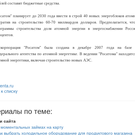
блей составят бюджетные средства.
осатом" планирует до 2030 года ввести в строй 40 новых энергоблоков атом
тратив на строительство 60-70 миллиардов долларов. Предполагается, чт
ограммы строительства доля атомной энергии в энергоснабжении Росс
оцентов.
скорпорация "Росатом" была создана в декабре 2007 года на базе 
дерального агентства по атомной энергетике. В ведении "Росатома" находятс
омной энергетики, включая строительство новых АЭС.
lenta.ru
 к списку
риалы по теме:
и сайта
 моментальных займах на карту
ак выбрать холодильное оборудование для продуктового магазина