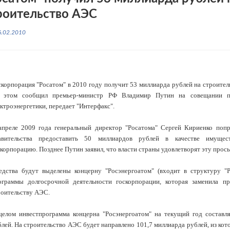
роительство АЭС
6.02.2010
скорпорация "Росатом" в 2010 году получит 53 миллиарда рублей на строител
 этом сообщил премьер-министр РФ Владимир Путин на совещании п
ктроэнергетики, передает "Интерфакс".
апреле 2009 года генеральный директор "Росатома" Сергей Кириенко попр
авительства предоставить 50 миллиардов рублей в качестве имущес
корпорацию. Позднее Путин заявил, что власти страны удовлетворят эту прось
едства будут выделены концерну "Росэнергоатом" (входит в структуру "Р
ограммы долгосрочной деятельности госкорпорации, которая заменила 
роительству АЭС.
целом инвестпрограмма концерна "Росэнергоатом" на текущий год составля
лей. На строительство АЭС будет направлено 101,7 миллиарда рублей, из кот