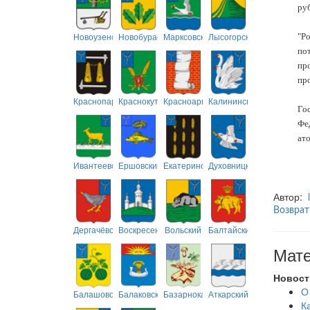
ру
Новоузенский
Новобурасский
Марксовский
Лысогорский
"Р
по
пр
пр
Краснопартизанский
Краснокутский
Красноармейский
Калининский
Го
Фе
ат
Ивантеевский
Ершовский
Екатериновский
Духовницкий
Автор:
Возврат
Дергачёвский
Воскресенский
Вольский
Балтайский
Мате
Новост
О
Балашовский
Балаковский
Базарнокарабулакский
Аткарский
К