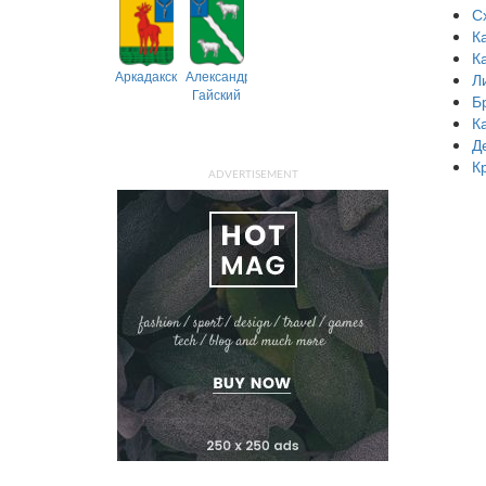
С
К
К
Аркадакский
Александрово-
Л
Гайский
Б
К
Д
К
ADVERTISEMENT