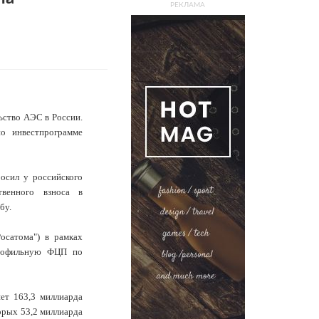
РЕКЛАМА
ьство АЭС в России.
о инвестпрограмме
осил у российского
твенного взноса в
бу.
осатома") в рамках
профильную ФЦП по
ет 163,3 миллиарда
орых 53,2 миллиарда