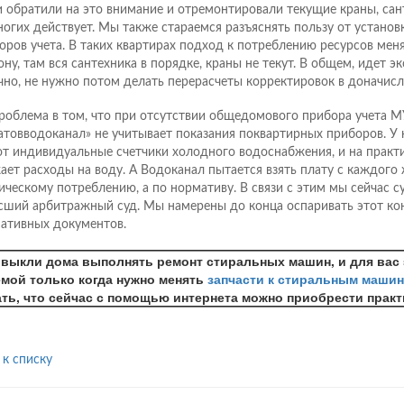
 обратили на это внимание и отремонтировали текущие краны, сант
ногих действует. Мы также стараемся разъяснять пользу от устано
оров учета. В таких квартирах подход к потреблению ресурсов мен
ону, там вся сантехника в порядке, краны не текут. В общем, идет э
чно, не нужно потом делать перерасчеты корректировок в доначисл
роблема в том, что при отсутствии общедомового прибора учета 
атовводоканал» не учитывает показания поквартирных приборов. У
т индивидуальные счетчики холодного водоснабжения, и на практи
ает расходы на воду. А Водоканал пытается взять плату с каждого 
ическому потреблению, а по нормативу. В связи с этим мы сейчас с
сший арбитражный суд. Мы намерены до конца оспаривать этот ко
ативных документов.
выкли дома выполнять ремонт стиральных машин, и для вас 
мой только когда нужно менять
запчасти к стиральным маши
ть, что сейчас с помощью интернета можно приобрести прак
 к списку