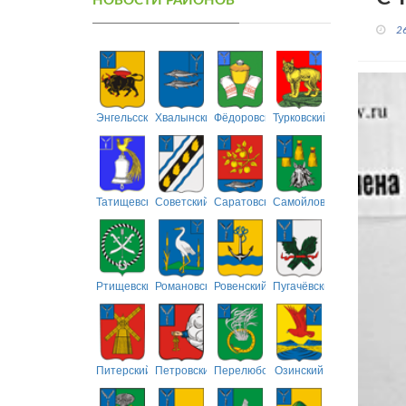
НОВОСТИ РАЙОНОВ
2
Энгельсский
Хвалынский
Фёдоровский
Турковский
Татищевский
Советский
Саратовский
Самойловский
Ртищевский
Романовский
Ровенский
Пугачёвский
Питерский
Петровский
Перелюбский
Озинский