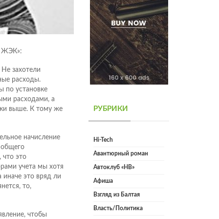
 ЖЭК»:
 Не захотели
ные расходы.
ы по установке
ыми расходами, а
РУБРИКИ
ки выше. К тому же
тельное начисление
Hi-Tech
 общего
Авантюрный роман
 что это
орами учета мы хотя
Автоклуб «НВ»
 иначе это вряд ли
Афиша
нется, то,
Взгляд из Балтая
Власть/Политика
явление, чтобы