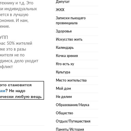
Депутат
ехнику и т.д. Это
вки индивидуальных
ЖКХ
яется в лучшую
Записки пьющего
кономия. И нам,
провинциала
ение.
Здоровье
МУПП
Искусство жить
 нас 50% жителей
Календарь
ке это в разы
жителя не по
Кочка зрения
удимся, дело уходит
Кто есть ху
нфликт
Культура
Место жительства
это становится
Мой дом
нам
? Не надо
тически любую вещь
Не делим
Образование/Наука
Общество
Отдых/Путешествия
Память/История