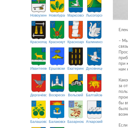
Новоузенский
Новобурасский
Марксовский
Лысогорский
Елен
– Мы
Краснопартизанский
Краснокутский
Красноармейский
Калининский
связ
Прос
приб
при 
Ивантеевский
Ершовский
Екатериновский
Духовницкий
нам 
Како
за о
поль
Дергачёвский
Воскресенский
Вольский
Балтайский
прои
бы в
было
возм
Балашовский
Балаковский
Базарнокарабулакский
Аткарский
Если