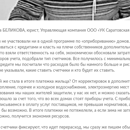
а БЕЛИКОВА, юрист, Управляющая компания ООО «УК Саратовская
 не участвовали ни в одной программе по «оприбориванию» домов.
ываться с кредитами и класть на плечи собственников дополнитель
то взяли ответственность на себя, экономически обосновали затрат
оров учета, подобрали тип счетчиков. Все получилось с минимальн
кредите мы посчитали что расходов было бы намного больше и рис
не указывали, какие ставить счетчики и кто будет их ставить.
й же стала в итоге платежка жильца? От корректировок в дополни
топление, горячее и холодное водоснабжение, электроэнергию мест
зования мы наших жителей защитили, у нас их нет, и можно сказать,
зошло за счет того, что во всех домах стоят приборы учета. С приб
писываемся в оплату услуг поставщиков, не превышая нормативов, а
 бы возможно. В итоге платежки не потяжелели, а если зима не затя
ожно, получится экономия ресурсов.
 счетчики фиксируют, что идет перерасход, мы сразу же пишем объ