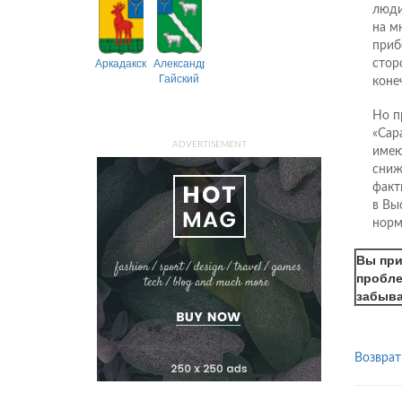
люди
на м
приб
Аркадакский
Александрово-
стор
Гайский
коне
Но п
«Сар
ADVERTISEMENT
имею
сниж
факт
в Вы
норм
Вы при
пробле
забыва
Возврат