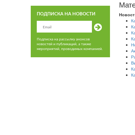
Мате
Новост
ПОДПИСКА НА НОВОСТИ
К
К
К
К
Подписка на рассылку анонсов
Н
новостей и публикаций, а также
мероприятий, проводимых компанией.
А
Р
В
К
К