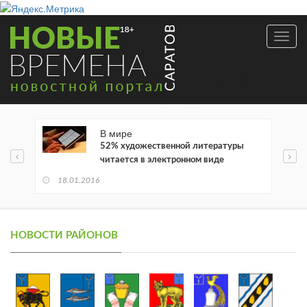
Toggl
navig
В мире
52% художественной литературы
читается в электронном виде
18.01.2016
НОВОСТИ РАЙОНОВ