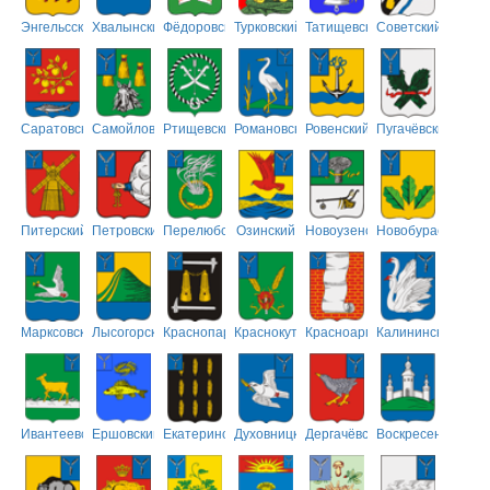
Энгельсский
Хвалынский
Фёдоровский
Турковский
Татищевский
Советский
Саратовский
Самойловский
Ртищевский
Романовский
Ровенский
Пугачёвский
Питерский
Петровский
Перелюбский
Озинский
Новоузенский
Новобурасский
Марксовский
Лысогорский
Краснопартизанский
Краснокутский
Красноармейский
Калининский
Ивантеевский
Ершовский
Екатериновский
Духовницкий
Дергачёвский
Воскресенский