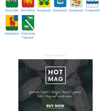
Вольский
Балтайский
Балашовский
Балаковский
Базарнокарабулакский
Аткарский
Аркадакский
Александрово-
Гайский
ADVERTISEMENT