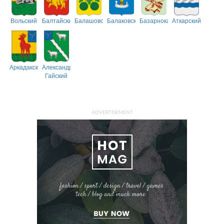
Вольский
Балтайский
Балашовский
Балаковский
Базарнокарабулакский
Аткарский
Аркадакский
Александрово-
Гайский
ADVERTISEMENT