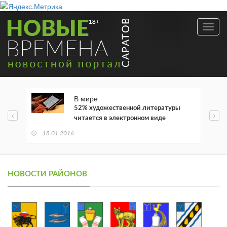
Toggl
navig
В мире
52% художественной литературы
читается в электронном виде
18.01.2016
НОВОСТИ РАЙОНОВ