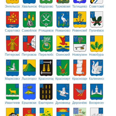
Энгельсский
Хвалынский
Фёдоровский
Турковский
Татищевский
Советский
Саратовский
Самойловский
Ртищевский
Романовский
Ровенский
Пугачёвский
Питерский
Петровский
Перелюбский
Озинский
Новоузенский
Новобурасский
Марксовский
Лысогорский
Краснопартизанский
Краснокутский
Красноармейский
Калининский
Ивантеевский
Ершовский
Екатериновский
Духовницкий
Дергачёвский
Воскресенский