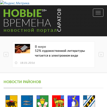
Toggl
navig
В мире
52% художественной литературы
читается в электронном виде
18.01.2016
НОВОСТИ РАЙОНОВ