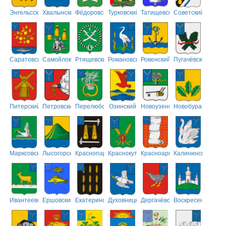
Энгельсский
Хвалынский
Фёдоровский
Турковский
Татищевский
Советский
Саратовский
Самойловский
Ртищевский
Романовский
Ровенский
Пугачёвский
Питерский
Петровский
Перелюбский
Озинский
Новоузенский
Новобурасский
Марксовский
Лысогорский
Краснопартизанский
Краснокутский
Красноармейский
Калининский
Ивантеевский
Ершовский
Екатериновский
Духовницкий
Дергачёвский
Воскресенский