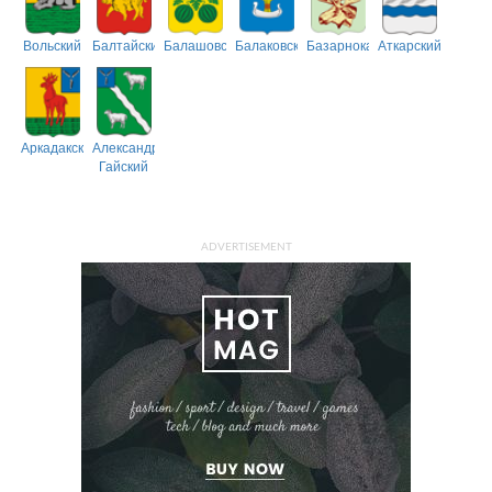
Вольский
Балтайский
Балашовский
Балаковский
Базарнокарабулакский
Аткарский
Аркадакский
Александрово-
Гайский
ADVERTISEMENT