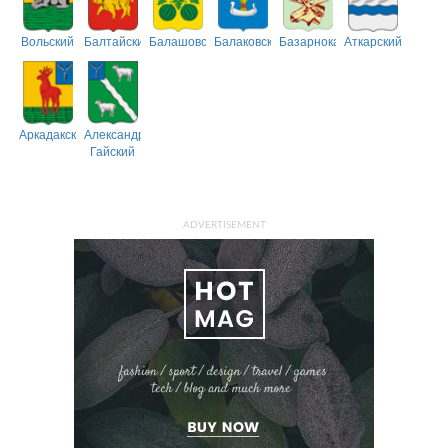
Вольский
Балтайский
Балашовский
Балаковский
Базарнокарабулакский
Аткарский
Аркадакский
Александрово-
Гайский
ADVERTISEMENT