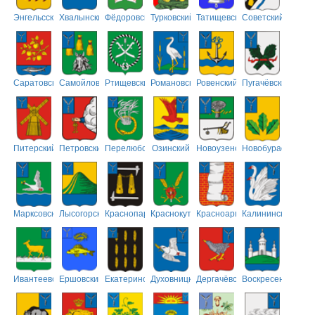
Энгельсский
Хвалынский
Фёдоровский
Турковский
Татищевский
Советский
Саратовский
Самойловский
Ртищевский
Романовский
Ровенский
Пугачёвский
Питерский
Петровский
Перелюбский
Озинский
Новоузенский
Новобурасский
Марксовский
Лысогорский
Краснопартизанский
Краснокутский
Красноармейский
Калининский
Ивантеевский
Ершовский
Екатериновский
Духовницкий
Дергачёвский
Воскресенский