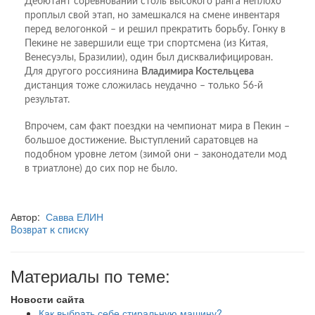
Дебютант соревнований столь высокого ранга неплохо
проплыл свой этап, но замешкался на смене инвентаря
перед велогонкой – и решил прекратить борьбу. Гонку в
Пекине не завершили еще три спортсмена (из Китая,
Венесуэлы, Бразилии), один был дисквалифицирован.
Для другого россиянина
Владимира Костельцева
дистанция тоже сложилась неудачно – только 56-й
результат.
Впрочем, сам факт поездки на чемпионат мира в Пекин –
большое достижение. Выступлений саратовцев на
подобном уровне летом (зимой они – законодатели мод
в триатлоне) до сих пор не было.
Автор:
Савва ЕЛИН
Возврат к списку
Материалы по теме:
Новости сайта
Как выбрать себе стиральную машину?