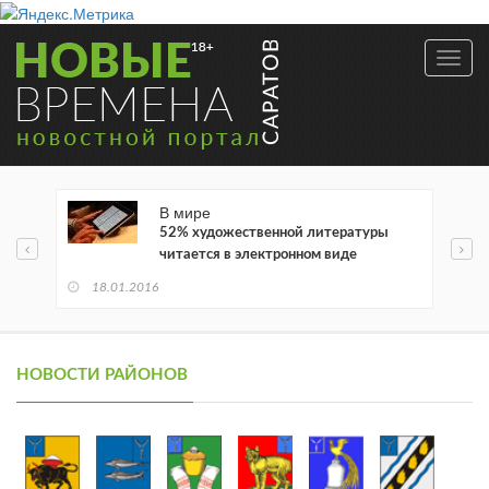
Toggl
navig
В мире
52% художественной литературы
читается в электронном виде
18.01.2016
НОВОСТИ РАЙОНОВ