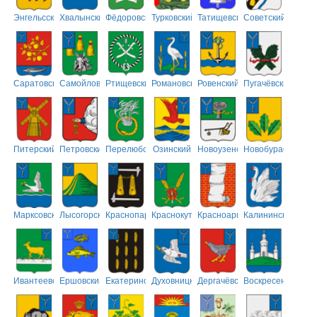
Энгельсский
Хвалынский
Фёдоровский
Турковский
Татищевский
Советский
Саратовский
Самойловский
Ртищевский
Романовский
Ровенский
Пугачёвский
Питерский
Петровский
Перелюбский
Озинский
Новоузенский
Новобурасский
Марксовский
Лысогорский
Краснопартизанский
Краснокутский
Красноармейский
Калининский
Ивантеевский
Ершовский
Екатериновский
Духовницкий
Дергачёвский
Воскресенский