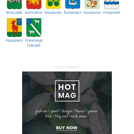
Вольский
Балтайский
Балашовский
Балаковский
Базарнокарабулакский
Аткарский
Аркадакский
Александрово-
Гайский
ADVERTISEMENT