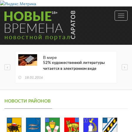
Toggl
navig
В мире
52% художественной литературы
читается в электронном виде
18.01.2016
НОВОСТИ РАЙОНОВ