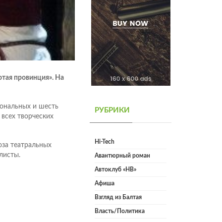
тая провинция». На
иональных и шесть
РУБРИКИ
 всех творческих
Hi-Tech
юза театральных
листы.
Авантюрный роман
Автоклуб «НВ»
Афиша
Взгляд из Балтая
Власть/Политика