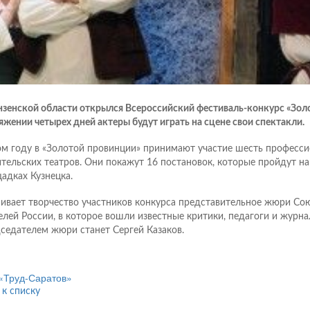
нзенской области открылся Всероссийский фестиваль-конкурс «Золо
яжении четырех дней актеры будут играть на сцене свои спектакли.
ом году в «Золотой провинции» принимают участие шесть професс
тельских театров. Они покажут 16 постановок, которые пройдут на
адках Кузнецка.
ивает творчество участников конкурса представительное жюри Со
елей России, в которое вошли известные критики, педагоги и журна
седателем жюри станет Сергей Казаков.
«Труд-Саратов»
 к списку