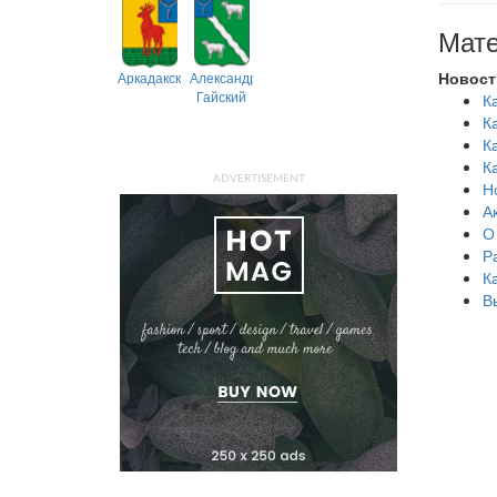
Мате
Новост
Аркадакский
Александрово-
Гайский
К
К
К
К
ADVERTISEMENT
Н
А
О
Р
К
В