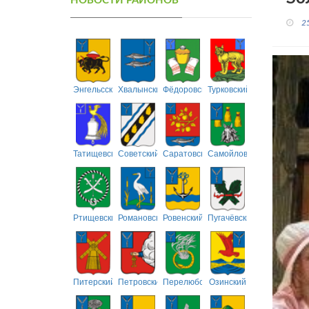
НОВОСТИ РАЙОНОВ
2
Энгельсский
Хвалынский
Фёдоровский
Турковский
Татищевский
Советский
Саратовский
Самойловский
Ртищевский
Романовский
Ровенский
Пугачёвский
Питерский
Петровский
Перелюбский
Озинский