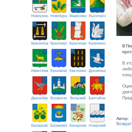
Новоузенский
Новобурасский
Марксовский
Лысогорский
Краснопартизанский
Краснокутский
Красноармейский
Калининский
В Пе
прот
В эт
люби
Ивантеевский
Ершовский
Екатериновский
Духовницкий
площ
Оцен
деят
Дергачёвский
Воскресенский
Вольский
Балтайский
Пред
Автор:
Возврат
Балашовский
Балаковский
Базарнокарабулакский
Аткарский