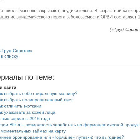
что школы массово закрывают, неудивительно. В возрастной категори
ышение эпидемического порога заболеваемости ОРВИ составляет 1
(«Труд-Сарато
«Труд-Саратов»
 к списку
риалы по теме:
и сайта
ак выбрать себе стиральную машину?
ак выбрать полипропиленовый лист
ак отличить экоткани
ак ухаживать за кожей лица
овые сериалы 2016 года
кции Pfizer – возможность заработать на фармацевтической продук
 моментальных займах на карту
аннее бронирование или «горящие» путевки: что выгоднее?