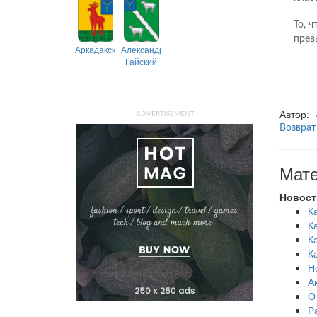
То, 
прев
Аркадакский
Александрово-
Гайский
Автор:
ADVERTISEMENT
Возврат
Мате
Новост
К
К
К
К
Н
А
О
Р