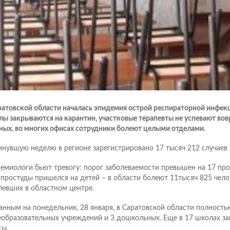
ратовской области началась эпидемия острой респираторной инфекц
ы закрываются на карантин, участковые терапевты не успевают во
ных, во многих офисах сотрудники болеют целыми отделами.
инувшую неделю в регионе зарегистрировано 17 тысяч 212 случаев
емиологи бьют тревогу: порог заболеваемости превышен на 17 про
 простуды пришелся на детей – в области болеют 11тысяч 825 чело
левших в областном центре.
анным на понедельник, 28 января, в Саратовской области полность
образовательных учреждений и 3 дошкольных. Еще в 17 школах з
сы.