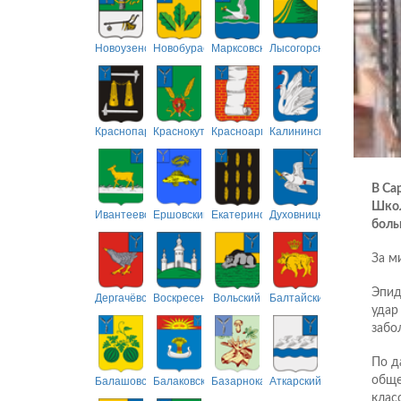
Новоузенский
Новобурасский
Марксовский
Лысогорский
Краснопартизанский
Краснокутский
Красноармейский
Калининский
В Са
Школ
Ивантеевский
Ершовский
Екатериновский
Духовницкий
боль
За м
Эпид
Дергачёвский
Воскресенский
Вольский
Балтайский
удар
забо
По д
Балашовский
Балаковский
Базарнокарабулакский
Аткарский
обще
клас