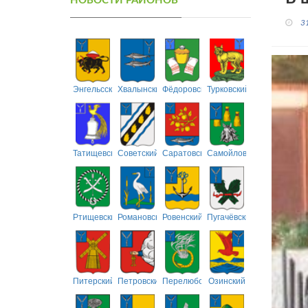
НОВОСТИ РАЙОНОВ
3
Энгельсский
Хвалынский
Фёдоровский
Турковский
Татищевский
Советский
Саратовский
Самойловский
Ртищевский
Романовский
Ровенский
Пугачёвский
Питерский
Петровский
Перелюбский
Озинский