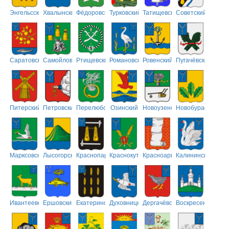
Энгельсский
Хвалынский
Фёдоровский
Турковский
Татищевский
Советский
Саратовский
Самойловский
Ртищевский
Романовский
Ровенский
Пугачёвский
Питерский
Петровский
Перелюбский
Озинский
Новоузенский
Новобурасский
Марксовский
Лысогорский
Краснопартизанский
Краснокутский
Красноармейский
Калининский
Ивантеевский
Ершовский
Екатериновский
Духовницкий
Дергачёвский
Воскресенский