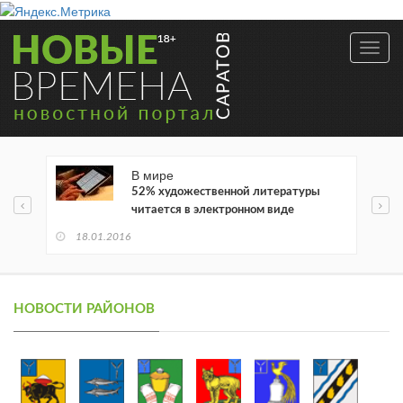
Toggl
navig
В мире
52% художественной литературы
читается в электронном виде
18.01.2016
НОВОСТИ РАЙОНОВ