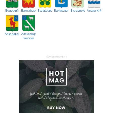
Вольский
Балтайский
Балашовский
Балаковский
Базарнокарабулакский
Аткарский
Аркадакский
Александрово-
Гайский
ADVERTISEMENT