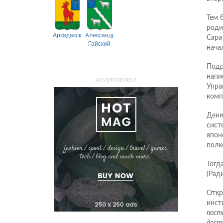
Тем 
роди
Аркадакский
Александрово-
Сара
Гайский
нача
Подр
напи
ADVERTISEMENT
Упра
комп
Дени
сист
япон
полк
Тогд
(Рад
Откр
инст
поста
дост