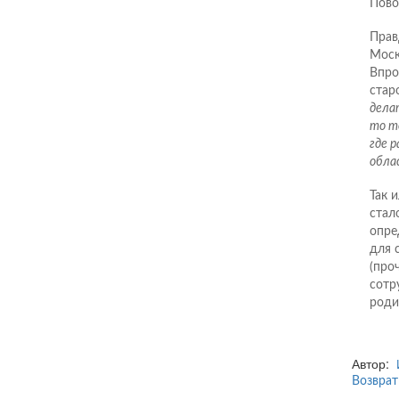
Пово
Прав
Моск
Впро
стар
дела
то то
где р
обла
Так 
стал
опре
для 
(проч
сотр
роди
Автор:
Возврат