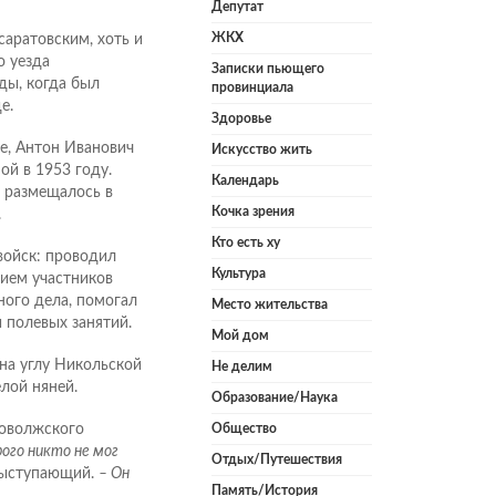
Депутат
ЖКХ
саратовским, хоть и
о уезда
Записки пьющего
ды, когда был
провинциала
е.
Здоровье
е, Антон Иванович
Искусство жить
ой в 1953 году.
Календарь
, размещалось в
Кочка зрения
.
Кто есть ху
войск: проводил
Культура
нием участников
ного дела, помогал
Место жительства
 полевых занятий.
Мой дом
на углу Никольской
Не делим
лой няней.
Образование/Наука
Поволжского
Общество
ого никто не мог
Отдых/Путешествия
выступающий.
– Он
Память/История