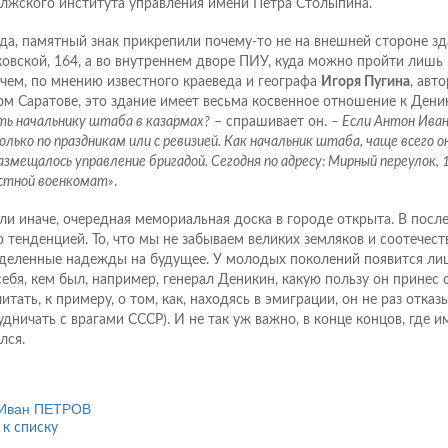
лжского института управления имени Петра Столыпина.
да, памятный знак прикрепили почему-то не на внешней стороне зд
овской, 164, а во внутреннем дворе ПИУ, куда можно пройти лишь 
чем, по мнению известного краеведа и географа
Игоря Пугина
, авт
ом Саратове, это здание имеет весьма косвенное отношение к Дени
ть начальнику штаба в казармах?
– спрашивает он.
– Если Антон Иван
лько по праздникам или с ревизией. Как начальник штаба, чаще всего он
азмещалось управление бригадой. Сегодня по адресу: Мирный переулок, 
стной военкомат»
.
или иначе, очередная мемориальная доска в городе открыта. В посл
о тенденцией. То, что мы не забываем великих земляков и соотечест
деленные надежды на будущее. У молодых поколений появится ли
себя, кем был, например, генерал Деникин, какую пользу он принес 
итать, к примеру, о том, как, находясь в эмиграции, он не раз отказ
удничать с врагами СССР). И не так уж важно, в конце концов, где 
лся.
Иван ПЕТРОВ
 к списку