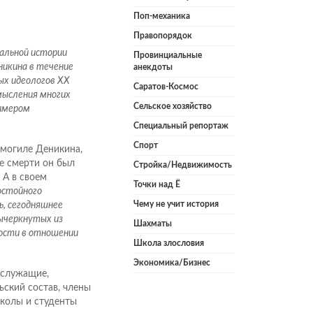
Поп-механика
Правопорядок
кальной истории
Провинциальные
никина в течение
анекдоты
ых идеологов ХХ
Саратов-Космос
смысления многих
Сельское хозяйство
римером
Специальный репортаж
Спорт
могиле Деникина,
е смерти он был
Стройка/Недвижимость
 А в своем
Точки над Ё
остойного
Чему не учит история
ь, сегодняшнее
вычеркнутых из
Шахматы
ости в отношении
Школа злословия
Экономика/Бизнес
ослужащие,
ский состав, члены
школы и студенты