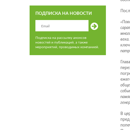
Посл
ПОДПИСКА НА НОВОСТИ
«Пово
сара
мног
Подписка на рассылку анонсов
века.
новостей и публикаций, а также
ключ
мероприятий, проводимых компанией.
патр
Глав
пере
погр
ежег
обще
собы
памя
генер
В це
пред
попе