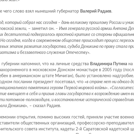
е чего слово взял нынешний губернатор
Валерий Радаев
.
д, который собрал нас сегодня – дань великому прошлому России и уни
товской земли,
– заметил он.
– Имя генерала русской армии Антона Де
их десятилетий подвергалось яростной критике со стороны официальн
 Но сегодня, когда в современном обществе происходит процесс перео
евых этапов развития государства, судьба Деникина по праву стала п
иотизма и беззаветного служения Отечеству».
а губернии напомнил, что на личные средства
Владимира Путина
на 
захороненного в московском Донском монастыре в 2005 году (посл
ебен в американском штате Мичиган), было установлено надгробие.
одном послании президент посетовал, что
«в стране нет ни одного д
национального памятника героям Первой мировой войны»
.
«Согласитес
тие вмещает в себя и призыв главы государства к возрождению имен 
ти потомков-полководцев, и восстановление исторической справедлив
ала Деникина»,
– сказал Радаев.
ремонии открытия, помимо высоких гостей, приняли участие военн
ставители общественных организаций, профессорско-преподаватель
чительского совета института, кадеты 2-й Саратовской кадетской 