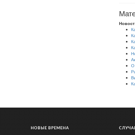
Мате
Новост
К
К
К
К
Н
А
О
Р
В
К
НОВЫЕ ВРЕМЕНА
СЛУЧА