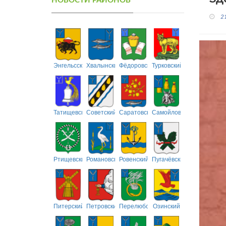
НОВОСТИ РАЙОНОВ
2
Энгельсский
Хвалынский
Фёдоровский
Турковский
Татищевский
Советский
Саратовский
Самойловский
Ртищевский
Романовский
Ровенский
Пугачёвский
Питерский
Петровский
Перелюбский
Озинский