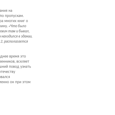
ания на
по пропускам.
ора многих книг о
кину.
«Что было
ович там и бывал,
 находился в здании,
12, располагается
еднее время это
венников, вселяет
шний повод узнать
отечеству
ывался
именно он при этом