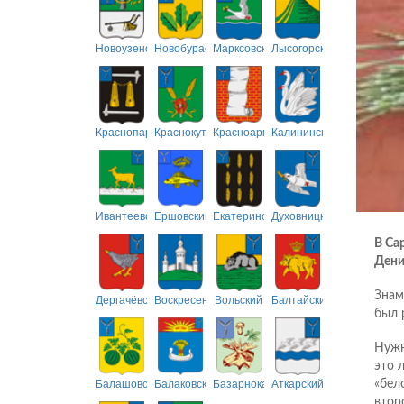
Новоузенский
Новобурасский
Марксовский
Лысогорский
Краснопартизанский
Краснокутский
Красноармейский
Калининский
Ивантеевский
Ершовский
Екатериновский
Духовницкий
В Са
Дени
Знам
Дергачёвский
Воскресенский
Вольский
Балтайский
был 
Нужн
это 
Балашовский
Балаковский
Базарнокарабулакский
Аткарский
«бел
втор