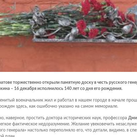
ратове торжественно открыли памятную доску в честь русского ген
кина – 16 декабря исполнилось 140 лет со дня его рождения.
енитый военачальник жил и работал в нашем городе в начале прошл
рожден здесь, как ошибочно указано на самом мемориале.
о, наверное, простить доктора исторических наук, профессора
Дми
легкое фактическое недоразумение. Желание увековечить незаслуж
ого генерала» настолько переполняло его, что детали, видимо, в сп
ой план.