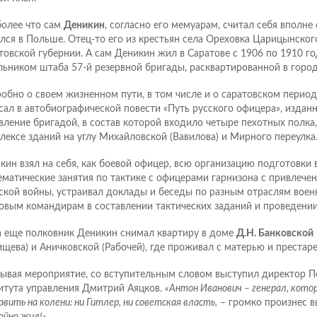
более что сам
Деникин
, согласно его мемуарам, считал себя вполне 
лся в Польше. Отец-то его из крестьян села Ореховка Царицынског
товской губернии. А сам Деникин жил в Саратове с 1906 по 1910 го
льником штаба 57-й резервной бригады, расквартированной в город
обно о своем жизненном пути, в том числе и о саратовском период
сал в автобиографической повести «Путь русского офицера», изданн
вление бригадой, в состав которой входило четыре пехотных полка
лексе зданий на углу Михайловской (Вавилова) и Мирного переулка
кин взял на себя, как боевой офицер, всю организацию подготовки 
ематические занятия по тактике с офицерами гарнизона с привлече
ской войны, устраивал доклады и беседы по разным отраслям воен
овым командирам в составлении тактических заданий и проведении
а еще полковник Деникин снимал квартиру в доме
Д.Н. Банковской
ищева) и Аничковской (Рабочей), где проживал с матерью и престаре
ывая мероприятие, со вступительным словом выступил директор 
итута управления Дмитрий Аяцков.
«Антон Иванович – генерал, котор
вить на колени: ни Гитлер, ни советская власть,
– громко произнес 
ойно жил!»