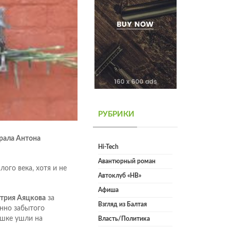
РУБРИКИ
ерала Антона
Hi-Tech
Авантюрный роман
ого века, хотя и не
Автоклуб «НВ»
Афиша
трия Аяцкова
за
Взгляд из Балтая
енно забытого
ешке ушли на
Власть/Политика